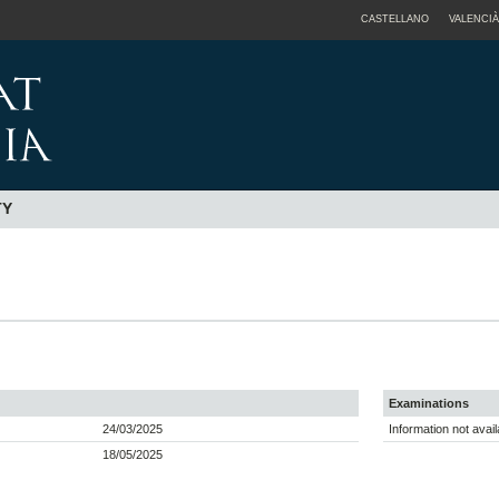
CASTELLANO
VALENCIÀ
TY
Examinations
24/03/2025
Information not avail
18/05/2025