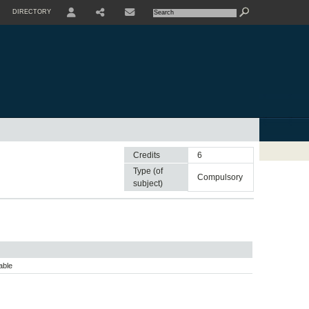
DIRECTORY
USER
SHARE
CONTACTE
Credits
6
Type (of
compulsory
subject)
able