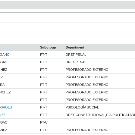
Subgroup
Department
EGANO
PT-T
DRET PENAL
SSAC
PT-T
DRET PENAL
CHEZ
PT-T
PROFESORADO EXTERNO
EZ
PT-T
PROFESORADO EXTERNO
ORA
PT-T
PROFESORADO EXTERNO
ANCHEZ
PT-T
PROFESORADO EXTERNO
PT-T
PROFESORADO EXTERNO
ERRIOLS
PT-T
PSICOLOGÍA SOCIAL
NEZ
PT-T
DRET CONSTITUCIONAL,CIA.POLÍTICA I A
SSAC
PT-U
AÑEZ
PT-U
PROFESORADO EXTERNO