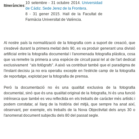
10 setembre - 31 octubre 2014.
Universidad
Itineràncies
:
de Cádiz. Sede Jerez de la Frontera
.
8 - 31 gener 2015. Hall de la Facultat de
Farmàcia Universitat de València.
Al nostre país la normalització de la fotografia com a suport de creació, que
s'esdevé durant la primera meitat dels 90, es va produir generant una divisió
artificial entre la fotografia documental i l'anomenada fotografia plàstica, cosa
que va remetre la primera a una espècie de circuit paral·lel al de l'art dedicat
exclusivament “als fotògrafs”. A això va contribuir també que el paradigma de
l'instant decisiu ja no era operatiu excepte en l'estricte camp de la fotografia
de reportatge, explotat per la fotografia de premsa.
Però la documentació no és una qualitat exclusiva de la fotografia
documental, sinó que és una qualitat original de la fotografia, hi és una funció
intrínseca que també es veu reflectida en els treballs de caràcter més artístic i
podem constatar, al llarg de la història del mitjà, que sempre ha anat així,
observant, per exemple, els treballs de la Nova Objectivitat dels anys 30 o
l'anomenat document subjectiu dels 80 del passat segle.