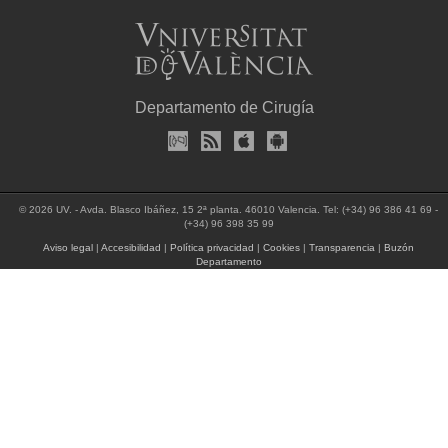
Departamento de Cirugía
© 2026 UV. - Avda. Blasco Ibáñez, 15 2ª planta. 46010 Valencia. Tel: (+34) 96 386 41 69 -
(+34) 96 398 35 99
Aviso legal
|
Accesibilidad
|
Política privacidad
|
Cookies
|
Transparencia
|
Buzón
Departamento