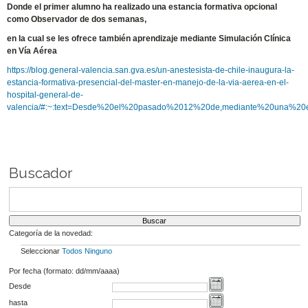
Donde el primer alumno ha realizado una estancia formativa opcional
como Observador de dos semanas,
en la cual se les ofrece también aprendizaje mediante Simulación Clínica
en Vía Aérea
https://blog.general-valencia.san.gva.es/un-anestesista-de-chile-inaugura-la-
estancia-formativa-presencial-del-master-en-manejo-de-la-via-aerea-en-el-
hospital-general-de-
valencia/#:~:text=Desde%20el%20pasado%2012%20de,mediante%20una%20
Buscador
Categoría de la novedad:
Seleccionar
Todos
Ninguno
Por fecha (formato: dd/mm/aaaa)
Desde
hasta