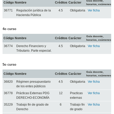
Guía docente,
Código
Nombre
Créditos
Carácter
horarios, exámenes
36771
Regulación jurídica de la
4.5
Obligatoria
Ver ficha
Hacienda Pública
4o curso
Guía docente,
Código
Nombre
Créditos
Carácter
horarios, exámenes
36774
Derecho Financiero y
4.5
Obligatoria
Ver ficha
Tributario. Parte especial.
5o curso
Guía docente,
Código
Nombre
Créditos
Carácter
horarios, exámenes
36820
Régimen presupuestario
4.5
Obligatoria
Ver ficha
de los entes públicos
36778
Prácticas Externas PDG
12
Practicas
Ver ficha
DERECHO-ECONOMÍA
externas
35229
Trabajo fin de grado de
6
Trabajo fin
Ver ficha
Derecho
de grado