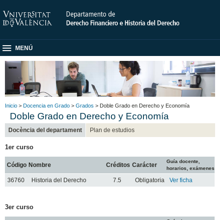
MENÚ
Inicio
>
Docencia en Grado
>
Grados
> Doble Grado en Derecho y Economía
Doble Grado en Derecho y Economía
Docència del departament
Plan de estudios
1er curso
Guía docente,
Código
Nombre
Créditos
Carácter
horarios, exámenes
36760
Historia del Derecho
7.5
Obligatoria
Ver ficha
3er curso