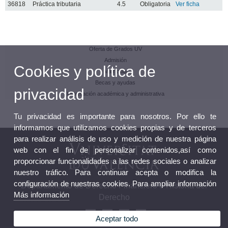
36818
Práctica tributaria
4.5
Obligatoria
Ver ficha
Oferta de Grados UV
Admisión
Cookies y política de
Matrícula
Becas y ayudas
privacidad
Información académica y administrativa
Tu privacidad es importante para nosotros. Por ello te
informamos que utilizamos cookies propias y de terceros
para realizar análisis de uso y medición de nuestra página
web con el fin de personalizar contenidos,así como
proporcionar funcionalidades a las redes sociales o analizar
nuestro tráfico. Para continuar acepta o modifica la
configuración de nuestras cookies. Para ampliar información
Departamento de Derecho Financiero e Historia del
Más información
Derecho
Aceptar todo