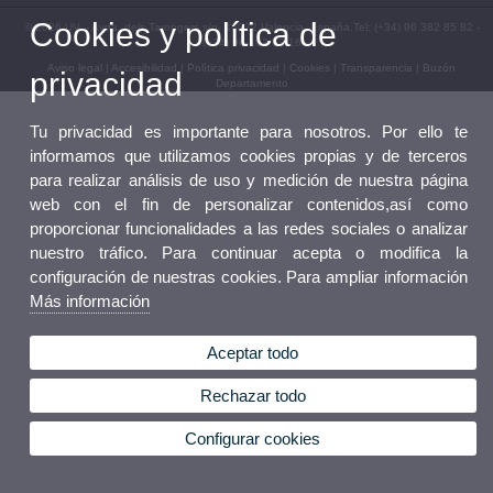
Cookies y política de
© 2026 UV. - Avda. dels Tarongers s/n, 46022 Valencia. España.Tel: (+34) 96 382 85 82 -
(+34) 96 162 53 16
Aviso legal
|
Accesibilidad
|
Política privacidad
|
Cookies
|
Transparencia
|
Buzón
privacidad
Departamento
Tu privacidad es importante para nosotros. Por ello te
informamos que utilizamos cookies propias y de terceros
para realizar análisis de uso y medición de nuestra página
web con el fin de personalizar contenidos,así como
proporcionar funcionalidades a las redes sociales o analizar
nuestro tráfico. Para continuar acepta o modifica la
configuración de nuestras cookies. Para ampliar información
Más información
Aceptar todo
Rechazar todo
Configurar cookies