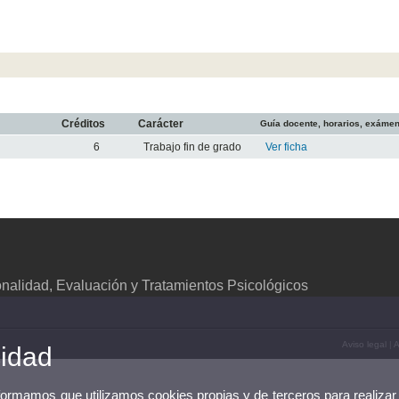
Créditos
Carácter
Guía docente, horarios, exáme
6
Trabajo fin de grado
Ver ficha
alidad, Evaluación y Tratamientos Psicológicos
Aviso legal
|
A
cidad
nformamos que utilizamos cookies propias y de terceros para realizar