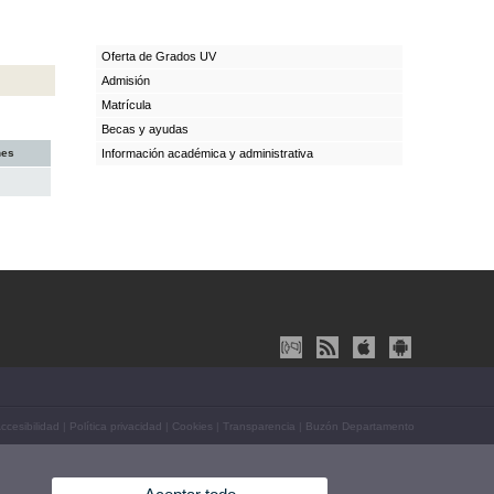
Oferta de Grados UV
Admisión
Matrícula
Becas y ayudas
nes
Información académica y administrativa
ccesibilidad
|
Política privacidad
|
Cookies
|
Transparencia
|
Buzón Departamento