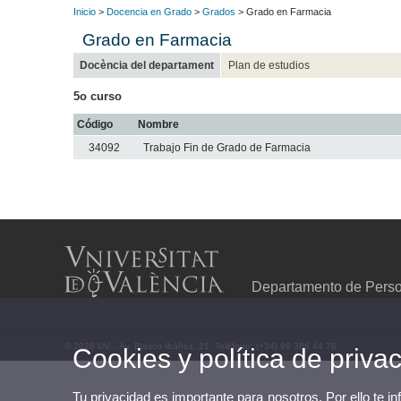
Inicio
>
Docencia en Grado
>
Grados
> Grado en Farmacia
Grado en Farmacia
Docència del departament
Plan de estudios
5o curso
Código
Nombre
34092
Trabajo Fin de Grado de Farmacia
Departamento de Person
© 2026 UV. - Av. Blasco Ibáñez, 21. Teléfono: (+34) 96 386 44 76
Cookies y política de priva
Tu privacidad es importante para nosotros. Por ello te i