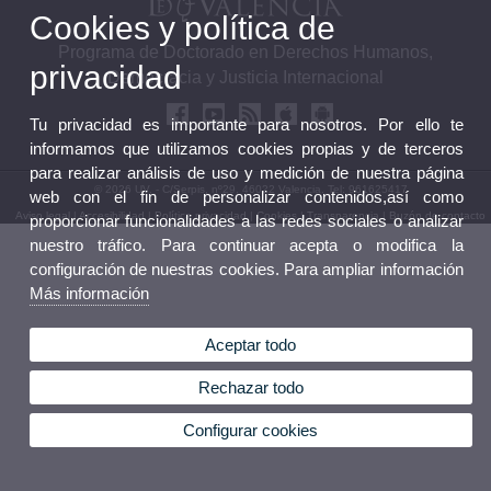
Cookies y política de
Programa de Doctorado en Derechos Humanos,
privacidad
Democracia y Justicia Internacional
Tu privacidad es importante para nosotros. Por ello te
informamos que utilizamos cookies propias y de terceros
para realizar análisis de uso y medición de nuestra página
© 2026 UV. - C/Serpis, nº29. 46022 Valencia. Tel: 961625417
web con el fin de personalizar contenidos,así como
Aviso legal
|
Accesibilidad
|
Política privacidad
|
Cookies
|
Transparencia
|
Buzón de contacto
proporcionar funcionalidades a las redes sociales o analizar
nuestro tráfico. Para continuar acepta o modifica la
configuración de nuestras cookies. Para ampliar información
Más información
Aceptar todo
Rechazar todo
Configurar cookies