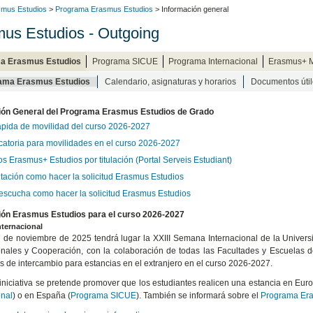
mus Estudios
>
Programa Erasmus Estudios
> Información general
us Estudios - Outgoing
a Erasmus Estudios
Programa SICUE
Programa Internacional
Erasmus+ M
ama Erasmus Estudios
Calendario, asignaturas y horarios
Documentos útil
ión General del Programa Erasmus Estudios de Grado
ápida de movilidad del curso 2026-2027
atoria para movilidades en el curso 2026-2027
s Erasmus+ Estudios por titulación (Portal Serveis Estudiant)
tación como hacer la solicitud Erasmus Estudios
 escucha como hacer la solicitud Erasmus Estudios
ión Erasmus Estudios para el curso 2026-2027
ternacional
7 de noviembre de 2025 tendrá lugar la XXIII Semana Internacional de la Univers
onales y Cooperación, con la colaboración de todas las Facultades y Escuelas de 
 de intercambio para estancias en el extranjero en el curso 2026-2027.
iniciativa se pretende promover que los estudiantes realicen una estancia en Eur
onal
) o en España (
Programa SICUE
). También se informará sobre el
Programa Era