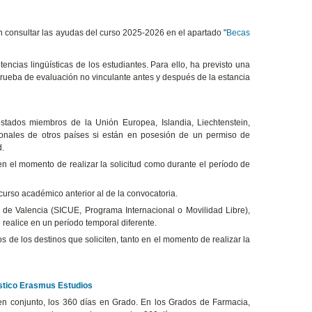
n consultar las ayudas del curso 2025-2026 en el apartado "
Becas
encias lingüísticas de los estudiantes. Para ello, ha previsto una
prueba de evaluación no vinculante antes y después de la estancia
stados miembros de la Unión Europea, Islandia, Liechtenstein,
ionales de otros países si están en posesión de un permiso de
d.
 en el momento de realizar la solicitud como durante el período de
 curso académico anterior al de la convocatoria.
 de Valencia (SICUE, Programa Internacional o Movilidad Libre),
realice en un período temporal diferente.
os de los destinos que soliciten, tanto en el momento de realizar la
ístico Erasmus Estudios
n conjunto, los 360 días en Grado. En los Grados de Farmacia,