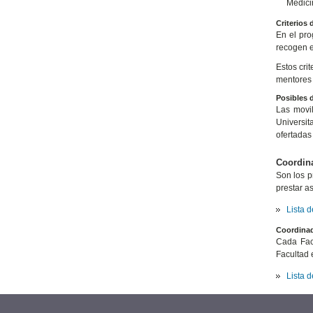
Medici
Criterios 
En el pro
recogen en
Estos cri
mentores 
Posibles d
Las movil
Universit
ofertadas
Coordina
Son los p
prestar a
Lista 
Coordinad
Cada Fac
Facultad 
Lista 