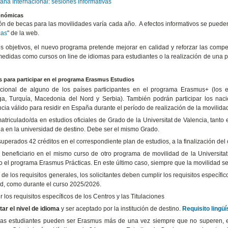
ana Internacional: sesiones informativas
onómicas
ón de becas para las movilidades varía cada año. A efectos informativos se puede
cas
" de la web.
os objetivos, el nuevo programa pretende mejorar en calidad y reforzar las compet
medidas como cursos on line de idiomas para estudiantes o la realización de una 
s para participar en el programa Erasmus Estudios
cional de alguno de los países participantes en el programa Erasmus+ (los e
a, Turquía, Macedonia del Nord y Serbia). También podrán participar los nac
cia válido para residir en España durante el período de realización de la movilida
matriculado/da en estudios oficiales de Grado de la Universitat de Valencia, tanto
ia en la universidad de destino. Debe ser el mismo Grado.
uperados 42 créditos en el correspondiente plan de estudios, a la finalización del
 beneficiario en el mismo curso de otro programa de movilidad de la Universitat
o el programa Erasmus Prácticas. En este último caso, siempre que la movilidad se 
 de los requisitos generales, los solicitantes deben cumplir los requisitos específic
tud, como durante el curso 2025/2026.
 los requisitos específicos de los Centros y las Titulaciones
tar el nivel de idioma
y ser aceptado por la institución de destino.
Requisito lingü
las estudiantes pueden ser Erasmus más de una vez siempre que no superen, e