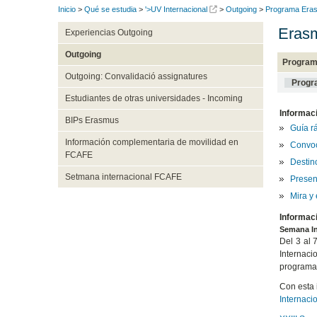
Inicio
>
Qué se estudia
>
'>UV Internacional
>
Outgoing
>
Programa Eras
Erasm
Experiencias Outgoing
Outgoing
Program
Outgoing: Convalidació assignatures
Progr
Estudiantes de otras universidades - Incoming
Informac
BIPs Erasmus
Guía r
Información complementaria de movilidad en
Convoc
FCAFE
Destino
Setmana internacional FCAFE
Presen
Mira y
Informac
Semana In
Del 3 al 
Internaci
programas
Con esta 
Internaci