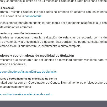
na y Odontología, el límite es de 24 meses en Estudios de Grado pero cada estanc
de selección
grama Erasmus Estudios, las solicitudes se ordenan de acuerdo con los criteri
 el anexo III de la
convocatoria
.
terios siempre tendrán en cuenta la nota media del expediente académico a la fina
de estudiantes entrantes.
estinos y duración de la estancia
idades se concederán para la realización de estancias de acuerdo con la dura
at de Valencia y la universidad de destino. Esta duración se puede consultar en la 
 estancias de 1r cuatrimestre, 2º cuatrimestre o curso completo.
dores y coordinadoras de movilidad de titulación
rofesores que asesoran a los estudiantes de movilidad entrante y saliente para red
sistencia académica.
de coordinadores/as académicas de titulación
ores y coordinadoras de movilidad de centro
ultad cuenta con un Coordinador de Centro. Normalmente es el vicedecano de 
en asuntos de movilidad.
de cordinadores/as académicas de centro