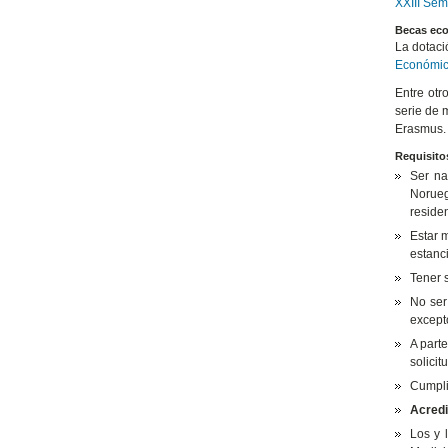
XXIII Sem
Becas ec
La dotaci
Económi
Entre otr
serie de 
Erasmus.
Requisito
Ser na
Norueg
residen
Estar 
estanc
Tener s
No ser
except
A parte
solici
Cumplir
Acredi
Los y 