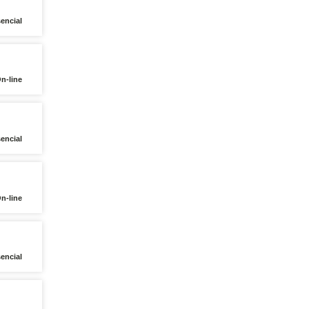
encial
n-line
encial
n-line
encial