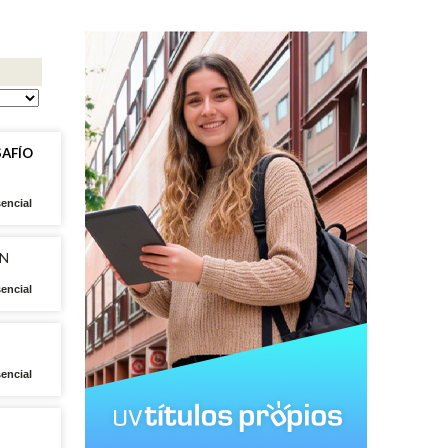
SAFÍO
encial
ÓN
encial
encial