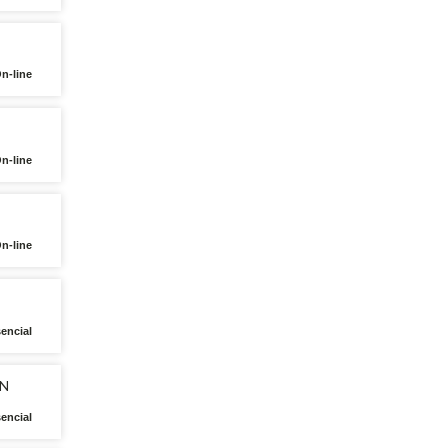
n-line
n-line
n-line
encial
ÓN
encial