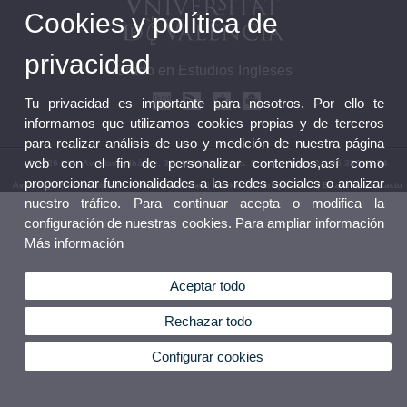
Cookies y política de
privacidad
Grado en Estudios Ingleses
Tu privacidad es importante para nosotros. Por ello te
informamos que utilizamos cookies propias y de terceros
para realizar análisis de uso y medición de nuestra página
web con el fin de personalizar contenidos,así como
© 2026 UV. - Av. Blasco Ibáñez, 32. 46010 Valencia. España. Tel. (+34) 96 386 42 54
proporcionar funcionalidades a las redes sociales o analizar
Aviso legal
|
Accesibilidad
|
Política privacidad
|
Cookies
|
Transparencia
|
Buzón de contacto
nuestro tráfico. Para continuar acepta o modifica la
configuración de nuestras cookies. Para ampliar información
Más información
Aceptar todo
Rechazar todo
Configurar cookies