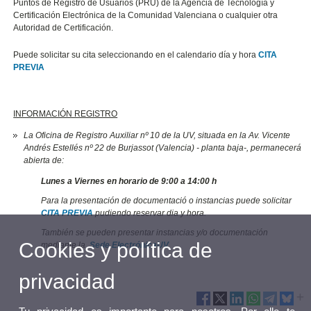
Puntos de Registro de Usuarios (PRU) de la Agencia de Tecnología y
Certificación Electrónica de la Comunidad Valenciana o cualquier otra
Autoridad de Certificación.
Puede solicitar su cita seleccionando en el calendario día y hora
CITA
PREVIA
INFORMACIÓN REGISTRO
La Oficina de Registro Auxiliar nº 10 de la UV, situada en la Av. Vicente
Andrés Estellés nº 22 de Burjassot (Valencia) - planta baja-, permanecerá
abierta de:
Lunes a Viernes en horario de 9:00 a 14:00 h
Para la presentación de documentació o instancias puede solicitar
CITA PREVIA
pudiendo reservar dia
y hora.
También se pueden presentar instancias y/o documentación
Cookies y política de
mediante la
Sede ElectrónicaUV
privacidad