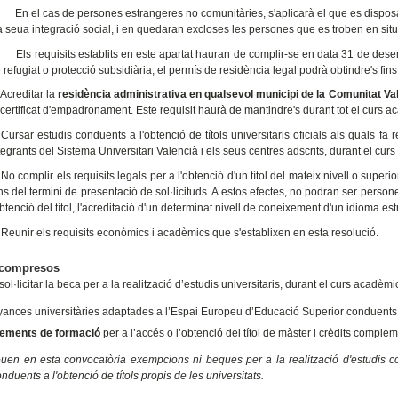
 el cas de persones estrangeres no comunitàries, s'aplicarà el que es disposa en
la seua integració social, i en quedaran excloses les persones que es troben en situ
s requisits establits en este apartat hauran de complir-se en data 31 de desembr
 refugiat o protecció subsidiària, el permís de residència legal podrà obtindre's fin
 Acreditar la
residència administrativa en qualsevol municipi de la Comunitat Va
 certificat d'empadronament. Este requisit haurà de mantindre's durant tot el curs a
 Cursar estudis conduents a l'obtenció de títols universitaris oficials als quals fa 
tegrants del Sistema Universitari Valencià i els seus centres adscrits, durant el cu
 No complir els requisits legals per a l'obtenció d'un títol del mateix nivell o superi
ns del termini de presentació de sol·licituds. A estos efectes, no podran ser person
obtenció del títol, l'acreditació d'un determinat nivell de coneixement d'un idioma est
 Reunir els requisits econòmics i acadèmics que s'establixen en esta resolució.
 compresos
sol·licitar la beca per a la realització d’estudis universitaris, durant el curs aca
ances universitàries adaptades a l’Espai Europeu d’Educació Superior conduents a 
ements de formació
per a l’accés o l’obtenció del títol de màster i crèdits compleme
ouen en esta convocatòria exempcions ni beques per a la realització d'estudis cor
nduents a l'obtenció de títols propis de les universitats.