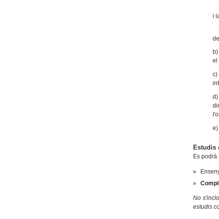
En
i 
El
de
b)
el
c)
in
d)
di
l'
e)
Estudis
Es podrà 
Enseny
Compl
No s'incl
estudis co