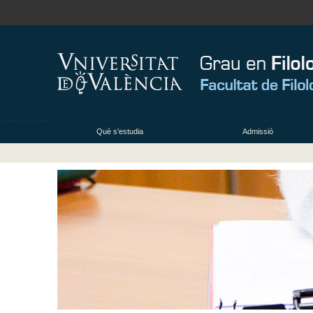
Què s'estudia
Admissió