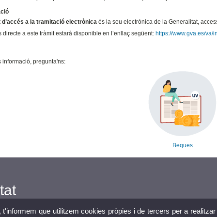
ació
 d’accés a la tramitació electrònica
és la seu electrònica de la Generalitat, acce
 directe a este tràmit estarà disponible en l’enllaç següent:
https://www.gva.es/va
 informació, pregunta'ns:
Beques
tat
, t'informem que utilitzem cookies pròpies i de tercers per a realitzar