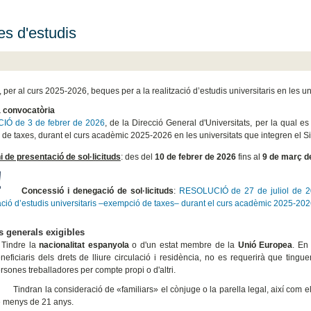
s d'estudis
per al curs 2025-2026, beques per a la realització d’estudis universitaris en les un
a convocatòria
Ó de 3 de febrer de 2026
, de la Direcció General d'Universitats, per la qual es
de taxes, durant el curs acadèmic 2025-2026 en les universitats que integren el Si
i de presentació de sol·licituds
: des del
10 de febrer de 2026
fins al
9 de març d
Concessió i denegació de sol·licituds
:
RESOLUCIÓ de 27 de juliol de 20
ació d’estudis universitaris –exempció de taxes– durant el curs acadèmic 2025-2026
s generals exigibles
 Tindre la
nacionalitat espanyola
o d'un estat membre de la
Unió Europea
. En
neficiaris dels drets de lliure circulació i residència, no es requerirà que tin
rsones treballadores per compte propi o d'altri.
ndran la consideració de «familiars» el cònjuge o la parella legal, així com els
 menys de 21 anys.