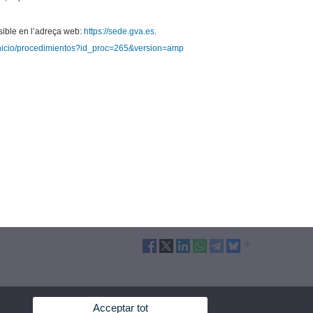
ssible en l’adreça web:
https://sede.gva.es
.
/inicio/procedimientos?id_proc=265&version=amp
Acceptar tot