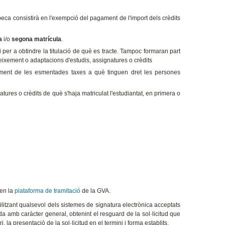
 beca consistirà en l'exempció del pagament de l'import dels crèdits
a
i/o
segona matrícula
.
per a obtindre la titulació de què es tracte. Tampoc formaran part
ixement o adaptacions d'estudis, assignatures o crèdits
ament de les esmentades taxes a què tinguen dret les persones
tures o crèdits de què s'haja matriculat l'estudiantat, en primera o
 en la
plataforma de tramitació
de la GVA.
litzant qualsevol dels sistemes de signatura electrònica acceptats
da amb caràcter general, obtenint el resguard de la sol·licitud que
 la presentació de la sol·licitud en el termini i forma establits.