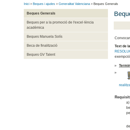
Inici
>
Beques i ajudes
>
Generalitat Valenciana
> Beques Generals
Beque
Beques Generals
Beques per a la promoció de l'excel·lència
acadèmica
Beques Manuela Solís
Convocar, 
Beca de finalització
Text de l
RESOLUCI
Beques GV Talent
exempció 
Termin
realitz
Requisit
a)
be
pe
Ti
de