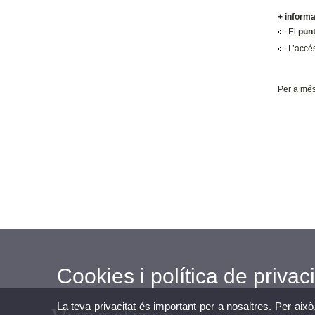
+ inform
El
punt
L’accés
Per a més
Cookies i política de privaci
La teva privacitat és important per a nosaltres. Per això