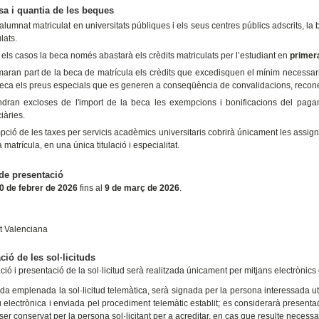
sa i quantia de les beques
'alumnat matriculat en universitats públiques i els seus centres públics adscrits, la
lats.
 els casos la beca només abastarà els crèdits matriculats per l’estudiant en
primer
maran part de la beca de matrícula els crèdits que excedisquen el mínim necessari 
beca els preus especials que es generen a conseqüència de convalidacions, recone
ndran excloses de l'import de la beca les exempcions i bonificacions del pag
iàries.
ció de les taxes per servicis acadèmics universitaris cobrirà únicament les assigna
matrícula, en una única titulació i especialitat.
de presentació
0 de febrer de 2026
fins al
9 de març de 2026
.
t Valenciana
ció de les sol·licituds
ció i presentació de la sol·licitud serà realitzada únicament per mitjans electrònics
a emplenada la sol·licitud telemàtica, serà signada per la persona interessada uti
u electrònica i enviada pel procediment telemàtic establit; es considerarà presenta
er conservat per la persona sol·licitant per a acreditar, en cas que resulte necessari,