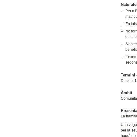
Naturale
Per a l
matricu
En tots
No for
de la 
S'ente
benefic
L'exemp
segona 
Termini 
Des del
1
Àmbit
Comunita
Presenta
La tramita
Una vegad
per la se
haurà de s