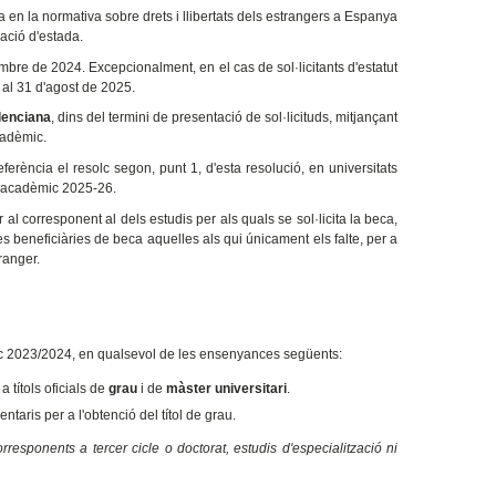
 la normativa sobre drets i llibertats dels estrangers a Espanya
ació d'estada.
e de 2024. Excepcionalment, en el cas de sol·licitants d'estatut
s al 31 d'agost de 2025.
lenciana
, dins del termini de presentació de sol·licituds, mitjançant
cadèmic.
referència el resolc segon, punt 1, d'esta resolució, en universitats
rs acadèmic 2025-26.
or al corresponent al dels estudis per als quals se sol·licita la beca,
es beneficiàries de beca aquelles als qui únicament els falte, per a
ranger.
dèmic 2023/2024, en qualsevol de les ensenyances següents:
títols oficials de
grau
i de
màster universitari
.
ntaris per a l'obtenció del títol de grau.
responents a tercer cicle o doctorat, estudis d'especialització ni