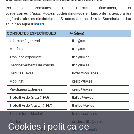
Per a consultes i, utilitzant únicament, el
vostre
correu
@alumni.uv.es
,
podeu dirigir-vos en funció de la gestió a les
següents adreces electròniques. Si necessiteu acudir a la Secretaria podeu
acudir en aquest
horari.
CONSULTES ESPECÍFIQUES
@ (àlies)
Informació general
fftic@uv.es
Matrícula
fftic@uv.es
Trasllat d'expedient
fftic@uv.es
Reconeixements de crèdits
fftic@uv.es
Rebuts i Taxes
taxesfftic@uv.es
Mobilitat
oreip@uv.es
Pràctiques Externes
oreip@uv.es
Treball Fí de Grau (TFG)
tfgfftic@uv.es
Treball Fí de Màster (TFM)
tfmfftic@uv.es
Titols (Grau i Màster)
titolsfftic@uv.es
Doctorat
doctoratfftic@uv.es
Cookies i política de
INSTÀNCIA ELECTRÒNICA
Més informació