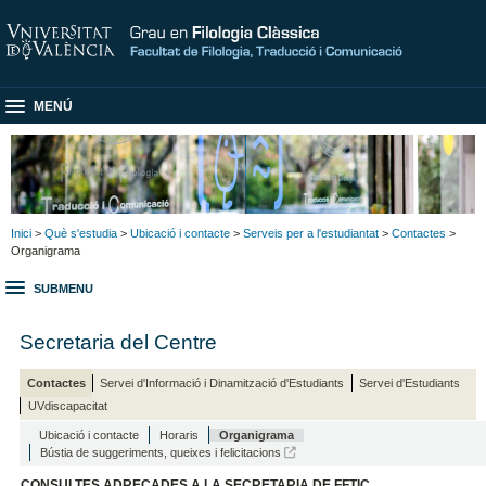
MENÚ
Inici
>
Què s'estudia
>
Ubicació i contacte
>
Serveis per a l'estudiantat
>
Contactes
>
Organigrama
SUBMENU
Secretaria del Centre
Contactes
Servei d'Informació i Dinamització d'Estudiants
Servei d'Estudiants
UVdiscapacitat
Ubicació i contacte
Horaris
Organigrama
Bústia de suggeriments, queixes i felicitacions
CONSULTES ADREÇADES A LA SECRETARIA DE FFTIC