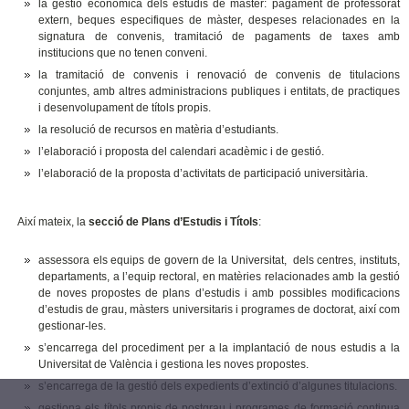
la gestió econòmica dels estudis de màster: pagament de professorat
extern, beques especifiques de màster, despeses relacionades en la
signatura de convenis, tramitació de pagaments de taxes amb
institucions que no tenen conveni.
la tramitació de convenis i renovació de convenis de titulacions
conjuntes, amb altres administracions publiques i entitats, de practiques
i desenvolupament de títols propis.
la resolució de recursos en matèria d’estudiants.
l’elaboració i proposta del calendari acadèmic i de gestió.
l’elaboració de la proposta d’activitats de participació universitària.
Així mateix, la
secció de Plans d’Estudis i Títols
:
assessora els equips de govern de la Universitat, dels centres, instituts,
departaments, a l’equip rectoral, en matèries relacionades amb la gestió
de noves propostes de plans d’estudis i amb possibles modificacions
d’estudis de grau, màsters universitaris i programes de doctorat, així com
gestionar-les.
s’encarrega del procediment per a la implantació de nous estudis a la
Universitat de València i gestiona les noves propostes.
s’encarrega de la gestió dels expedients d’extinció d’algunes titulacions.
gestiona els títols propis de postgrau i programes de formació continua