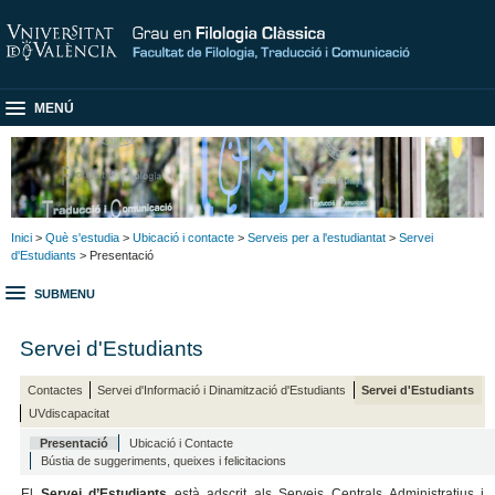
MENÚ
Inici
>
Què s'estudia
>
Ubicació i contacte
>
Serveis per a l'estudiantat
>
Servei
d'Estudiants
> Presentació
SUBMENU
Servei d'Estudiants
Contactes
Servei d'Informació i Dinamització d'Estudiants
Servei d'Estudiants
UVdiscapacitat
Presentació
Ubicació i Contacte
Bústia de suggeriments, queixes i felicitacions
El
Servei d’Estudiants
està adscrit als Serveis Centrals Administratius i