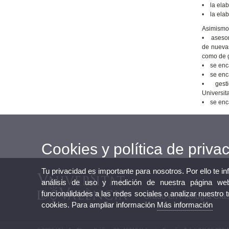
• la elab
• la elab
Asimismo
• asesora
de nuevas
como de g
• se enca
• se enca
• gestio
Universit
• se enca
Cookies y política de priva
Tu privacidad es importante para nosotros. Por ello te i
análisis de uso y medición de nuestra página web
funcionalidades a las redes sociales o analizar nuestro 
Grado en Filología Clá
cookies. Para ampliar información
Más información