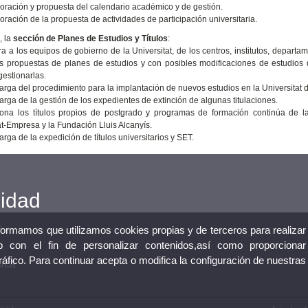
oración y propuesta del calendario académico y de gestión.
oración de la propuesta de actividades de participación universitaria.
, la
sección de Planes de Estudios y Títulos
:
 a los equipos de gobierno de la Universitat, de los centros, institutos, departam
 propuestas de planes de estudios y con posibles modificaciones de estudios d
estionarlas.
rga del procedimiento para la implantación de nuevos estudios en la Universitat 
rga de la gestión de los expedientes de extinción de algunas titulaciones.
na los títulos propios de postgrado y programas de formación continúa de la
at-Empresa y la Fundación Lluis Alcanyís.
rga de la expedición de títulos universitarios y SET.
cidad
nformamos que utilizamos cookies propias y de terceros para realizar
 con el fin de personalizar contenidos,así como proporcionar
tráfico. Para continuar acepta o modifica la configuración de nuestras
sica