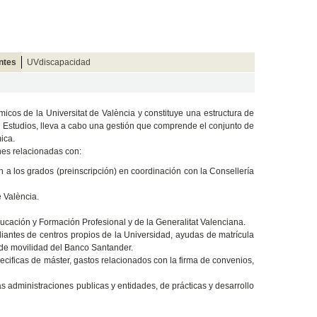
ntes
UVdiscapacidad
micos de la Universitat de València y constituye una estructura de
 Estudios, lleva a cabo una gestión que comprende el conjunto de
mica.
ones relacionadas con:
 a los grados (preinscripción) en coordinación con la Consellería
e València.
ducación y Formación Profesional y de la Generalitat Valenciana.
diantes de centros propios de la Universidad, ayudas de matrícula
 de movilidad del Banco Santander.
cificas de máster, gastos relacionados con la firma de convenios,
s administraciones publicas y entidades, de prácticas y desarrollo