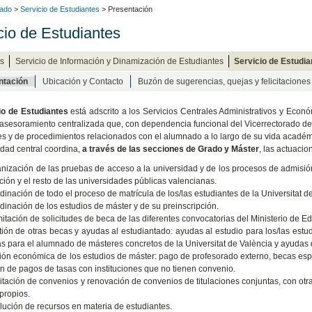
tado
>
Servicio de Estudiantes
> Presentación
cio de Estudiantes
os
Servicio de Información y Dinamización de Estudiantes
Servicio de Estudia
ntación
Ubicación y Contacto
Buzón de sugerencias, quejas y felicitaciones
io de Estudiantes
está adscrito a los Servicios Centrales Administrativos y Econó
 asesoramiento centralizada que, con dependencia funcional del Vicerrectorado de
es y de procedimientos relacionados con el alumnado a lo largo de su vida acadé
ad central coordina,
a través de las secciones de Grado y Máster
, las actuaci
nización de las pruebas de acceso a la universidad y de los procesos de admisión
ión y el resto de las universidades públicas valencianas.
dinación de todo el proceso de matrícula de los/las estudiantes de la Universitat d
dinación de los estudios de máster y de su preinscripción.
itación de solicitudes de beca de las diferentes convocatorias del Ministerio de E
ión de otras becas y ayudas al estudiantado: ayudas al estudio para los/las estu
as para el alumnado de másteres concretos de la Universitat de València y ayudas
ión económica de los estudios de máster: pago de profesorado externo, becas espe
ón de pagos de tasas con instituciones que no tienen convenio.
itación de convenios y renovación de convenios de titulaciones conjuntas, con otra
 propios.
lución de recursos en materia de estudiantes.