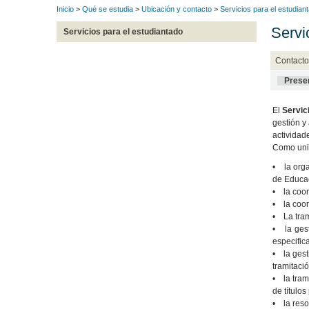
Inicio
>
Qué se estudia
>
Ubicación y contacto
>
Servicios para el estudian
Servi
Servicios para el estudiantado
Contact
Prese
El
Servic
gestión y
actividad
Como unid
• la orga
de Educac
• la coor
• la coor
• La tram
• la gest
especific
• la gest
tramitaci
• la tram
de títulos
• la reso