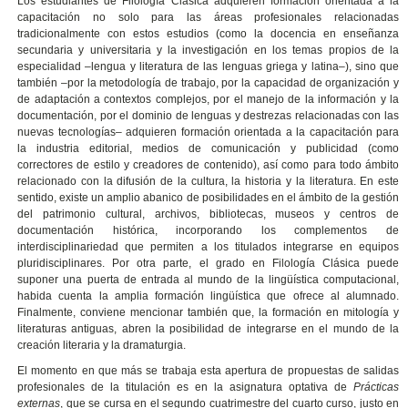
Los estudiantes de Filología Clásica adquieren formación orientada a la
capacitación no solo para las áreas profesionales relacionadas
tradicionalmente con estos estudios (como la docencia en enseñanza
secundaria y universitaria y la investigación en los temas propios de la
especialidad –lengua y literatura de las lenguas griega y latina–), sino que
también –por la metodología de trabajo, por la capacidad de organización y
de adaptación a contextos complejos, por el manejo de la información y la
documentación, por el dominio de lenguas y destrezas relacionadas con las
nuevas tecnologías– adquieren formación orientada a la capacitación para
la industria editorial, medios de comunicación y publicidad (como
correctores de estilo y creadores de contenido), así como para todo ámbito
relacionado con la difusión de la cultura, la historia y la literatura. En este
sentido, existe un amplio abanico de posibilidades en el ámbito de la gestión
del patrimonio cultural, archivos, bibliotecas, museos y centros de
documentación histórica, incorporando los complementos de
interdisciplinariedad que permiten a los titulados integrarse en equipos
pluridisciplinares. Por otra parte, el grado en Filología Clásica puede
suponer una puerta de entrada al mundo de la lingüística computacional,
habida cuenta la amplia formación lingüística que ofrece al alumnado.
Finalmente, conviene mencionar también que, la formación en mitología y
literaturas antiguas, abren la posibilidad de integrarse en el mundo de la
creación literaria y la dramaturgia.
El momento en que más se trabaja esta apertura de propuestas de salidas
profesionales de la titulación es en la asignatura optativa de
Prácticas
externas
, que se cursa en el segundo cuatrimestre del cuarto curso, justo en