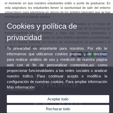
el momento en que nuestros estudiantes están a punto de graduarse. En
esta asignatura los estudiantes tienen la oportunidad de salir del entorno
universitario para adentrarse en alguno de los ámbitos laborales que se han
enumerado en el párrafo anterior.
Cookies y política de
En resumen, las competencias y habilidades adquiridas en el Grado de
Filología Clásica capacitan para el ámbito profesional de la docencia (el
tradicionalmente más extendido) y hace que nuestros graduados y
privacidad
graduadas sean muy apreciados en otros ámbitos laborales y profesionales
como el mundo editorial, los medios de comunicación, la publicidad y la
gestión cultural en general.
Tu privacidad es importante para nosotros. Por ello te
informamos que utilizamos cookies propias y de terceros
para realizar análisis de uso y medición de nuestra página
web con el fin de personalizar contenidos,así como
proporcionar funcionalidades a las redes sociales o analizar
nuestro tráfico. Para continuar acepta o modifica la
configuración de nuestras cookies. Para ampliar información
Más información
Grado en Filología Clásica
Aceptar todo
Rechazar todo