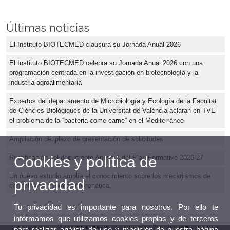
Últimas noticias
El Instituto BIOTECMED clausura su Jornada Anual 2026
El Instituto BIOTECMED celebra su Jornada Anual 2026 con una
programación centrada en la investigación en biotecnología y la
industria agroalimentaria
Expertos del departamento de Microbiología y Ecología de la Facultat
de Ciències Biològiques de la Universitat de València aclaran en TVE
el problema de la “bacteria come-carne” en el Mediterráneo
Ampliación del plazo de presentación de solicitudes
Cookies y política de
Rectificación del documento Anexo 1 del Plan Formativo 2026-27
Un nuevo estudio amplía el conocimiento sobre los mecanismos de
privacidad
control de la información genética
Tu privacidad es importante para nosotros. Por ello te
informamos que utilizamos cookies propias y de terceros
para realizar análisis de uso y medición de nuestra página