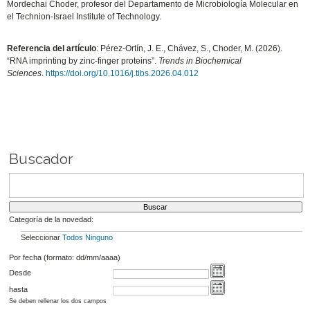
Mordechai Choder, profesor del Departamento de Microbiología Molecular en
el Technion-Israel Institute of Technology.
Referencia del artículo
: Pérez-Ortín, J. E., Chávez, S., Choder, M. (2026).
“RNA imprinting by zinc-finger proteins”.
Trends in Biochemical
Sciences
.
https://doi.org/10.1016/j.tibs.2026.04.012
Buscador
Categoría de la novedad:
Seleccionar
Todos
Ninguno
Por fecha (formato: dd/mm/aaaa)
Desde
hasta
Se deben rellenar los dos campos