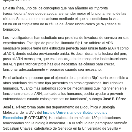
apoyar su estudio.
En esta línea, uno de los conceptos que han añadido es
impronta
transcripcional
, que puede ayudar a entender mejor el funcionamiento de las
células. Se trata de un mecanismo mediante el que se condiciona la vida
futura en el citoplasma de la célula del ácido ribonucleico (ARN) desde su
formación.
Los investigadores han estudiado una proteína de levadura de cerveza en sus
experimentos. Este tipo de proteína, llamada Sfp1, se adhiere al ARN
mensajero porque tiene una estructura perfecta para unirse tanto al ARN como
al ADN, donde estaba previamente unida. Es decir, durante la lectura del gen,
pasa al ARN mensajero, que es el encargado de transportar las instrucciones
del ADN para fabricar proteínas que necesitan las células para crecer,
funcionar adecuadamente y repararse cuando sea necesario.
En el artículo se propone que el ejemplo de la proteína Sfp1 sería extensible a
otras proteínas del mismo tipo presentes en otros organismos, incluidos los
humanos. “Cuanto más sabemos sobre los mecanismos que intervienen en el
funcionamiento del ARN, aplicado a los humanos, podría ayudar a prevenir
enfermedades cuando estos procesos no funcionen”, subraya
José E. Pérez
.
José E. Pérez
forma parte del departamento de Bioquímica y Biología
Molecular de la UV y del
Instituto Universitario de Biotecnología y
Biomedicina
(BIOTECMED). Ha colaborado en más de 130 publicaciones
relacionadas con la biología molecular. En el artículo han participado también
Sebastián Chávez, catedrático de Genética en la Universidad de Sevilla y