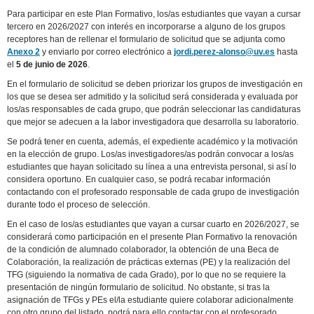
Para participar en este Plan Formativo, los/as estudiantes que vayan a cursar
tercero en 2026/2027 con interés en incorporarse a alguno de los grupos
receptores han de rellenar el formulario de solicitud que se adjunta como
Anexo 2
y enviarlo por correo electrónico a
jordi.perez-alonso@uv.es
hasta
el
5 de junio de 2026
.
En el formulario de solicitud se deben priorizar los grupos de investigación en
los que se desea ser admitido y la solicitud será considerada y evaluada por
los/as responsables de cada grupo, que podrán seleccionar las candidaturas
que mejor se adecuen a la labor investigadora que desarrolla su laboratorio.
Se podrá tener en cuenta, además, el expediente académico y la motivación
en la elección de grupo. Los/as investigadores/as podrán convocar a los/as
estudiantes que hayan solicitado su línea a una entrevista personal, si así lo
considera oportuno. En cualquier caso, se podrá recabar información
contactando con el profesorado responsable de cada grupo de investigación
durante todo el proceso de selección.
En el caso de los/as estudiantes que vayan a cursar cuarto en 2026/2027, se
considerará como participación en el presente Plan Formativo la renovación
de la condición de alumnado colaborador, la obtención de una Beca de
Colaboración, la realización de prácticas externas (PE) y la realización del
TFG (siguiendo la normativa de cada Grado), por lo que no se requiere la
presentación de ningún formulario de solicitud. No obstante, si tras la
asignación de TFGs y PEs el/la estudiante quiere colaborar adicionalmente
con otro grupo del listado, podrá para ello contactar con el profesorado