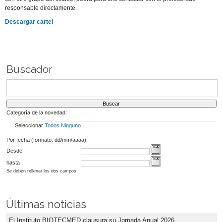
responsable directamente.
Descargar cartel
Buscador
Categoría de la novedad:
Seleccionar
Todos
Ninguno
Por fecha (formato: dd/mm/aaaa)
Desde
hasta
Se deben rellenar los dos campos
Últimas noticias
El Instituto BIOTECMED clausura su Jornada Anual 2026