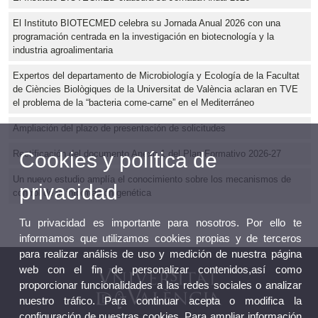
El Instituto BIOTECMED celebra su Jornada Anual 2026 con una
programación centrada en la investigación en biotecnología y la
industria agroalimentaria
Expertos del departamento de Microbiología y Ecología de la Facultat
de Ciències Biològiques de la Universitat de València aclaran en TVE
el problema de la “bacteria come-carne” en el Mediterráneo
Ampliación del plazo de presentación de solicitudes
Cookies y política de
Rectificación del documento Anexo 1 del Plan Formativo 2026-27
Un nuevo estudio amplía el conocimiento sobre los mecanismos de
privacidad
control de la información genética
Tu privacidad es importante para nosotros. Por ello te
informamos que utilizamos cookies propias y de terceros
para realizar análisis de uso y medición de nuestra página
web con el fin de personalizar contenidos,así como
proporcionar funcionalidades a las redes sociales o analizar
nuestro tráfico. Para continuar acepta o modifica la
configuración de nuestras cookies. Para ampliar información