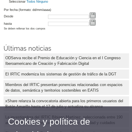
Seleccionar
Todos
Ninguno
Por fecha (formato: dd/mm/aaaa)
Desde
hasta
Se deben rellenar los dos campos
Últimas noticias
ODServa recibe el Premio de Educación y Ciencia en el I Congreso
Iberoamericano de Creación y Fabricación Digital
El IRTIC moderniza los sistemas de gestión de tráfico de la DGT
Miembros del IRTIC presentan ponencias relacionadas con espacios
de datos, semántica y territorios sostenibles en EATIS
xShare relanza la convocatoria abierta para los primeros usuarios del
Botón Amarillo hasta el 17 de julio y actualiza su alcance
La investigadora del IRTIC Bibiana Martínez, seleccionada entre 190
Cookies y política de
artistas internacionales con una obra sobre sororidad y cuidados