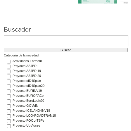
Buscador
Categoría de la novedad:
Actividades Forthem
Proyecto AS4EDI
Proyecto AS4EDI19
Proyecto AS4EDI20
Proyecto eID4Spain
Proyecto eID4Spain20
Proyecto EURINV19
Proyecto EUROFACe
Proyecto EuroLogin20
Proyecto GOVeIN
Proyecto ICELAND-INV18
Proyecto LOD-ROADTRAN18
Proyecto POOL-TSPs
Proyecto Up Acces