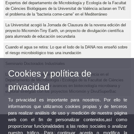
Expertos del departamento de Microbiología y Ecología de la Facultat
de Ciències Biològiques de la Universitat de València aclaran en TVE
el problema de la “bacteria come-carne” en el Mediterráneo
La Universitat acogió la Jornada de Clausura de la novena edición del
proyecto Micromón-Tiny Earth, un proyecto de divulgación científica
para alumnado de educación secundaria
Cuando el agua se retira: Lo que el lodo de la DANA nos enseñó sobre
el riesgo microbiológico tras una inundación
Seminario Doctorados Industriales
Cookies y política de
La profesora Yana Gocheva ha realizado una estancia en el
Departamento de Microbiologia i Ecologia de la Facultat de Ciències
privacidad
Biològiques para compartir avances en biotecnología microbiana y
explorar sinergias con los proyectos Micromón y DivulSuperBac
Tu privacidad es importante para nosotros. Por ello te
informamos que utilizamos cookies propias y de terceros
para realizar análisis de uso y medición de nuestra página
web con el fin de personalizar contenidos,así como
proporcionar funcionalidades a las redes sociales o analizar
nuestro tráfico. Para continuar acepta o modifica la