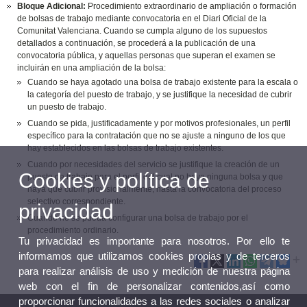
Bloque Adicional:
Procedimiento extraordinario de ampliación o formación
de bolsas de trabajo mediante convocatoria en el Diari Oficial de la
Comunitat Valenciana. Cuando se cumpla alguno de los supuestos
detallados a continuación, se procederá a la publicación de una
convocatoria pública, y aquellas personas que superan el examen se
incluirán en una ampliación de la bolsa:
Cuando se haya agotado una bolsa de trabajo existente para la escala o
la categoría del puesto de trabajo, y se justifique la necesidad de cubrir
un puesto de trabajo.
Cuando se pida, justificadamente y por motivos profesionales, un perfil
específico para la contratación que no se ajuste a ninguno de los que
hay establecidos en las bolsas de trabajo existentes.
Cuando por necesidades del servicio se justifique la creación de un
Cookies y política de
puesto de trabajo para el perfil del cual no haya ninguna bolsa y que
haya que cubrir provisionalmente, hasta la convocatoria del proceso
selectivo correspondiente.
privacidad
Cuando no se pueda configurar una bolsa de trabajo por el
procedimiento ordinario.
Tu privacidad es importante para nosotros. Por ello te
informamos que utilizamos cookies propias y de terceros
para realizar análisis de uso y medición de nuestra página
web con el fin de personalizar contenidos,así como
proporcionar funcionalidades a las redes sociales o analizar