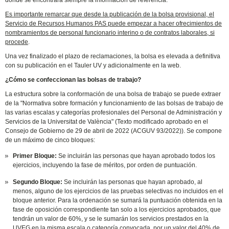
donde se encontrará siempre la información de referencia.
Es importante remarcar que desde la publicación de la bolsa provisional, el
Servicio de Recursos Humanos PAS puede empezar a hacer ofrecimientos de
nombramientos de personal funcionario interino o de contratos laborales, si
procede
.
Una vez finalizado el plazo de reclamaciones, la bolsa es elevada a definitiva
con su publicación en el Tauler UV y adicionalmente en la web.
¿Cómo se confeccionan las bolsas de trabajo?
La estructura sobre la conformación de una bolsa de trabajo se puede extraer
de la "Normativa sobre formación y funcionamiento de las bolsas de trabajo de
las varias escalas y categorías profesionales del Personal de Administración y
Servicios de la Universitat de València" (Texto modificado aprobado en el
Consejo de Gobierno de 29 de abril de 2022 (ACGUV 93/2022)). Se compone
de un máximo de cinco bloques:
Primer Bloque:
Se incluirán las personas que hayan aprobado todos los
ejercicios, incluyendo la fase de méritos, por orden de puntuación.
Segundo Bloque:
Se incluirán las personas que hayan aprobado, al
menos, alguno de los ejercicios de las pruebas selectivas no incluidos en el
bloque anterior. Para la ordenación se sumará la puntuación obtenida en la
fase de oposición correspondiente tan solo a los ejercicios aprobados, que
tendrán un valor de 60%, y se le sumarán los servicios prestados en la
UVEG en la misma escala o categoría convocada, por un valor del 40% de