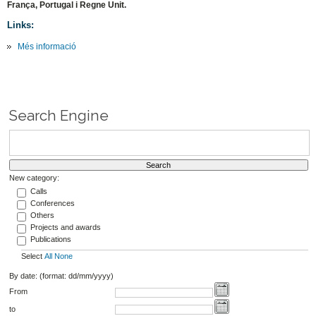
França, Portugal i Regne Unit.
Links:
Més informació
Search Engine
New category:
Calls
Conferences
Others
Projects and awards
Publications
Select
All
None
By date: (format: dd/mm/yyyy)
From
to