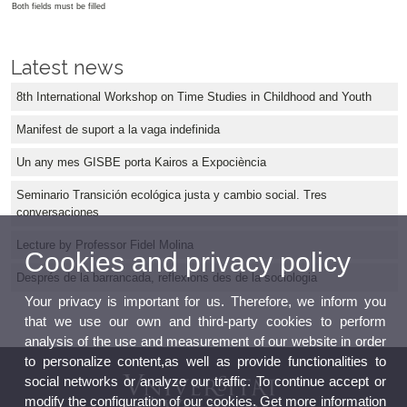
Both fields must be filled
Latest news
8th International Workshop on Time Studies in Childhood and Youth
Manifest de suport a la vaga indefinida
Un any mes GISBE porta Kairos a Expociència
Seminario Transición ecológica justa y cambio social. Tres
conversaciones
Lecture by Professor Fidel Molina
Cookies and privacy policy
Després de la barrancada, reflexions des de la sociologia
Your privacy is important for us. Therefore, we inform you
that we use our own and third-party cookies to perform
analysis of the use and measurement of our website in order
to personalize content,as well as provide functionalities to
social networks or analyze our traffic. To continue accept or
modify the configuration of our cookies. Get more information