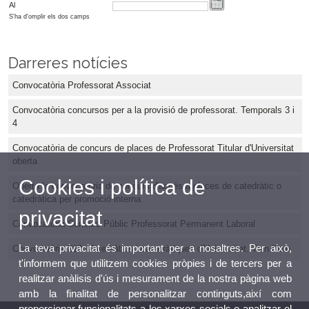
Al
S'ha d'omplir els dos camps
Darreres notícies
Convocatòria Professorat Associat
Convocatòria concursos per a la provisió de professorat. Temporals 3 i
4
Convocatòria de concurs de places de Professorat Titular d'Universitat
oberta
Cookies i política de
Oberta la convocatòria de concurs d'accés a places de catedràtic o
catedràtica per promoció interna
privacitat
Convocatòria Concurs Públic Professorat Permanent Laboral
La teva privacitat és important per a nosaltres. Per això,
Convocatòria 212. Catedràtics i catedràtiques d'Universitat. Torn lliure
t'informem que utilitzem cookies pròpies i de tercers per a
realitzar anàlisis d'ús i mesurament de la nostra pàgina web
amb la finalitat de personalitzar continguts,així com
proporcionar funcionalitats a les xarxes socials o analitzar el