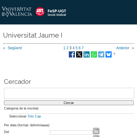
Universitat Jaume I
Següent
1
2
3
4
5
6
7
Anterior
Cercador
Categoria de la novetat:
Seleccionar
Tots
Cap
Per data (format: dd/mm/aaaa)
Del