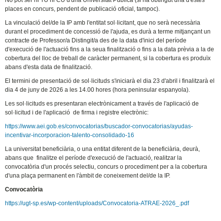
No pot ser ni TU ni CU d'una Universitat Pública (si ha obtingut una d'estes
places en concurs, pendent de publicació oficial, tampoc).
La vinculació del/de la IP amb l'entitat sol·licitant, que no serà necessària
durant el procediment de concessió de l'ajuda, es durà a terme mitjançant un
contracte de Professor/a Distingit/a des de la data d'inici del període
d'execució de l'actuació fins a la seua finalització o fins a la data prèvia a la de
cobertura del lloc de treball de caràcter permanent, si la cobertura es produïx
abans d'esta data de finalització.
El termini de presentació de sol·licituds s'iniciarà el dia 23 d'abril i finalitzarà el
dia 4 de juny de 2026 a les 14.00 hores (hora peninsular espanyola).
Les sol·licituds es presentaran electrònicament a través de l'aplicació de
sol·licitud i de l'aplicació de firma i registre electrònic:
https://www.aei.gob.es/convocatorias/buscador-convocatorias/ayudas-
incentivar-incorporacion-talento-consolidado-16
La universitat beneficiària, o una entitat diferent de la beneficiària, deurà,
abans que finalitze el període d'execució de l'actuació, realitzar la
convocatòria d'un procés selectiu, concurs o procediment per a la cobertura
d'una plaça permanent en l'àmbit de coneixement del/de la IP.
Convocatòria
https://ugt-sp.es/wp-content/uploads/Convocatoria-ATRAE-2026_.pdf