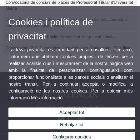
Convocatòria de concurs de places de Professorat Titular d'Universitat
oberta
Cookies i política de
Oberta la convocatòria de concurs d'accés a places de catedràtic o
catedràtica per promoció interna
privacitat
Convocatòria Concurs Públic Professorat Permanent Laboral
Convocatòria 212. Catedràtics i catedràtiques d'Universitat. Torn lliure
La teva privacitat és important per a nosaltres. Per això,
t'informem que utilitzem cookies pròpies i de tercers per a
realitzar anàlisis d'ús i mesurament de la nostra pàgina web
amb la finalitat de personalitzar continguts,així com
proporcionar funcionalitats a les xarxes socials o analitzar el
nostre trànsit. Per a continuar accepta o modifica la
configuració de les nostres cookies. Per a obtenir més
informació
Més informació
Secció Sindical de FeSP-UGT
Acceptar tot
Rebutjar tot
Configurar cookies
© 2026 UV. - Av. Blasco Ibáñez, 21 46010 València. Telèfon: (+34) 96 398 39 27