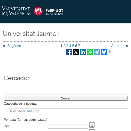
Universitat Jaume I
Següent
1
2
3
4
5
6
7
Anterior
Cercador
Categoria de la novetat:
Seleccionar
Tots
Cap
Per data (format: dd/mm/aaaa)
Del