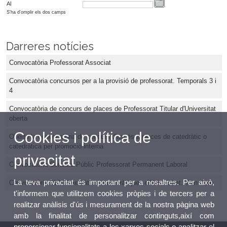
Al
S'ha d'omplir els dos camps
Darreres notícies
Convocatòria Professorat Associat
Convocatòria concursos per a la provisió de professorat. Temporals 3 i
4
Convocatòria de concurs de places de Professorat Titular d'Universitat
oberta
Cookies i política de
Oberta la convocatòria de concurs d'accés a places de catedràtic o
catedràtica per promoció interna
privacitat
Convocatòria Concurs Públic Professorat Permanent Laboral
La teva privacitat és important per a nosaltres. Per això,
Convocatòria 212. Catedràtics i catedràtiques d'Universitat. Torn lliure
t'informem que utilitzem cookies pròpies i de tercers per a
realitzar anàlisis d'ús i mesurament de la nostra pàgina web
amb la finalitat de personalitzar continguts,així com
proporcionar funcionalitats a les xarxes socials o analitzar el