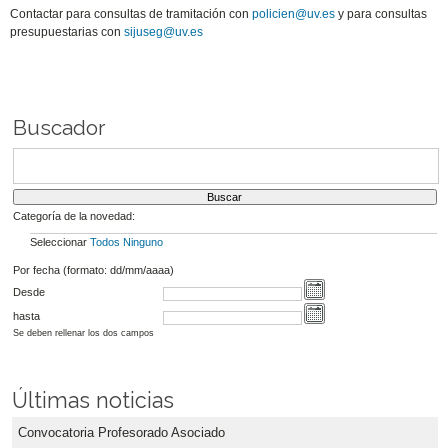
Contactar para consultas de tramitación con
policien@uv.es
y para consultas
presupuestarias con
sijuseg@uv.es
Buscador
Categoría de la novedad:
Seleccionar
Todos
Ninguno
Por fecha (formato: dd/mm/aaaa)
Desde
hasta
Se deben rellenar los dos campos
Últimas noticias
Convocatoria Profesorado Asociado