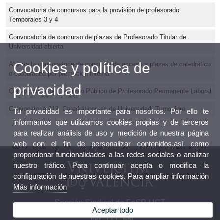
Convocatoria de concursos para la provisión de profesorado.
Temporales 3 y 4
Convocatoria de concurso de plazas de Profesorado Titular de
Universidad abierta
Cookies y política de
Abierta la convocatoria de concurso de acceso a plazas de catedrático
o catedrática por promoción interna
privacidad
Convocatoria de Concurso Público de Profesorado Permanente Laboral
Convocatoria 212. Catedráticos-as de Universidad. Turno libre
Tu privacidad es importante para nosotros. Por ello te
informamos que utilizamos cookies propias y de terceros
para realizar análisis de uso y medición de nuestra página
web con el fin de personalizar contenidos,así como
proporcionar funcionalidades a las redes sociales o analizar
nuestro tráfico. Para continuar acepta o modifica la
configuración de nuestras cookies. Para ampliar información
Más información
Sección Sindical de FeSP-UGT
Aceptar todo