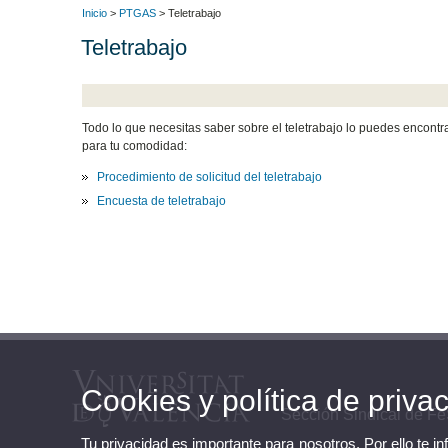
Inicio
>
PTGAS
> Teletrabajo
Teletrabajo
Todo lo que necesitas saber sobre el teletrabajo lo puedes encontr
para tu comodidad:
Procedimiento de solicitud del teletrabajo
Encuesta de teletrabajo
Cookies y política de priva
Sección Sindical de 
Tu privacidad es importante para nosotros. Por ello te i