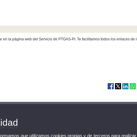
ar en la página web del Servicio de PTGAS-PI. Te facilitamos todos los enlaces de 
cidad
FeSP-UGT
nformamos que utilizamos cookies propias y de terceros para realizar