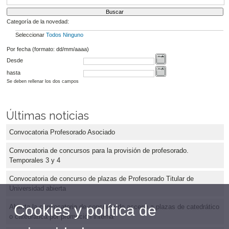
Categoría de la novedad:
Seleccionar
Todos
Ninguno
Por fecha (formato: dd/mm/aaaa)
Desde
hasta
Se deben rellenar los dos campos
Últimas noticias
Convocatoria Profesorado Asociado
Convocatoria de concursos para la provisión de profesorado.
Temporales 3 y 4
Convocatoria de concurso de plazas de Profesorado Titular de
Universidad abierta
Cookies y política de
Abierta la convocatoria de concurso de acceso a plazas de catedrático
o catedrática por promoción interna