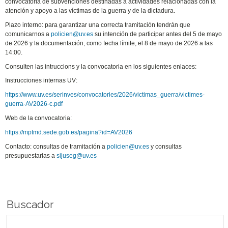
convocatoria de subvenciones destinadas a actividades relacionadas con la
atención y apoyo a las víctimas de la guerra y de la dictadura.
Plazo interno: para garantizar una correcta tramitación tendrán que
comunicarnos a
policien@uv.es
su intención de participar antes del 5 de mayo
de 2026 y la documentación, como fecha límite, el 8 de mayo de 2026 a las
14:00.
Consulten las intruccions y la convocatoria en los siguientes enlaces:
Instrucciones internas UV:
https://www.uv.es/serinves/convocatories/2026/victimas_guerra/victimes-
guerra-AV2026-c.pdf
Web de la convocatoria:
https://mptmd.sede.gob.es/pagina?id=AV2026
Contacto: consultas de tramitación a
policien@uv.es
y consultas
presupuestarias a
sijuseg@uv.es
Buscador