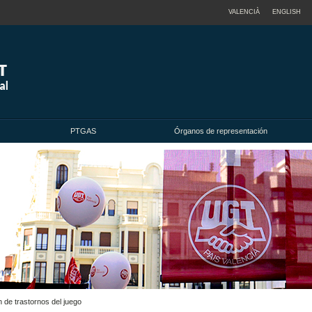
VALENCIÀ
ENGLISH
PTGAS
Órganos de representación
 de trastornos del juego