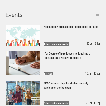
Events
Volunteering grants in international cooperation
22 Jul - 9 Sep
Scholarships and grants
17th Course of Introduction to Teaching a
Language as a Foreign Language
10 Jun - 10 Sep
Courses
DRAC Scholarships for student mobility.
Application period open!
27 Feb - 15 Sep
Scholarships and grants