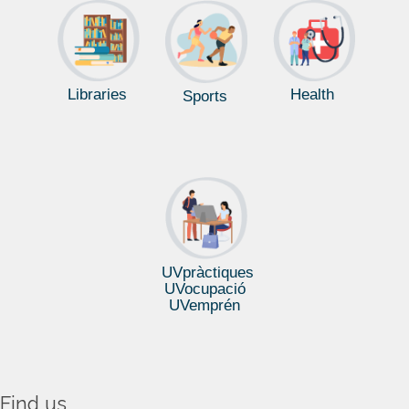
La cuina del reportatge: Naiara Reig
Libraries
Health
Sports
La Universitat de València, La Millor Opció
UVpràctiques
UVocupació
UVemprén
Find us