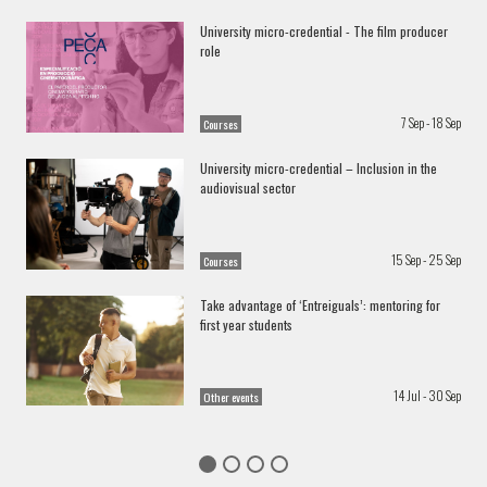
University micro-credential - The film producer
role
7 Sep - 18 Sep
Courses
University micro-credential – Inclusion in the
audiovisual sector
15 Sep - 25 Sep
Courses
Take advantage of ‘Entreiguals’: mentoring for
first year students
14 Jul - 30 Sep
Other events