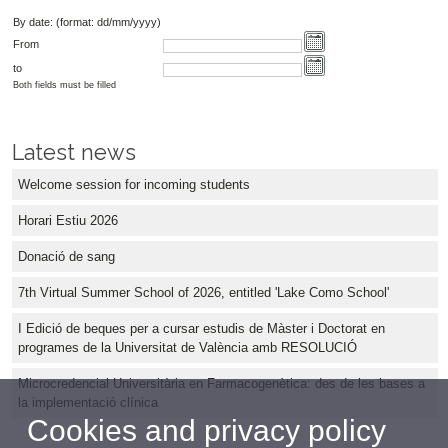
By date: (format: dd/mm/yyyy)
From
to
Both fields must be filled
Latest news
Welcome session for incoming students
Horari Estiu 2026
Donació de sang
7th Virtual Summer School of 2026, entitled 'Lake Como School'
I Edició de beques per a cursar estudis de Màster i Doctorat en
programes de la Universitat de València amb RESOLUCIÓ
Microcredencial Universitària en Farmacogenètica: des de les bases a
la implementació clínica
Cookies and privacy policy