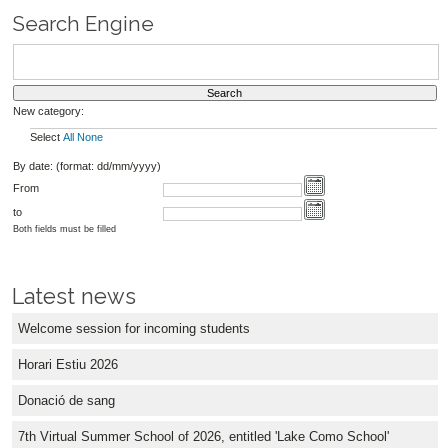
Search Engine
New category:
Select
All
None
By date: (format: dd/mm/yyyy)
From
to
Both fields must be filled
Latest news
Welcome session for incoming students
Horari Estiu 2026
Donació de sang
7th Virtual Summer School of 2026, entitled 'Lake Como School'