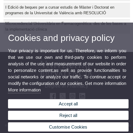
I Edició de beques per a cursar estudis de Màster i Doctorat en
programes de la Universitat de València amb RESOLUCIÓ
Microcredencial Universitària en Farmacogenètica: des de les bases a
la implementació clínica
Cookies and privacy policy
Your privacy is important for us. Therefore, we inform you
that we use our own and third-party cookies to perform
analysis of the use and measurement of our website in order
to personalize content,as well as provide functionalities to
social networks or analyze our traffic. To continue accept or
modify the configuration of our cookies. Get more information
Degree in Pharmacy
More information
Accept all
Reject all
© 2026 UV. - Av. Vicent Andrés Estellés, 22, 46100 Burjassot. Valencia. Spain. Phone (+34)
Customise Cookies
963 86 41 00