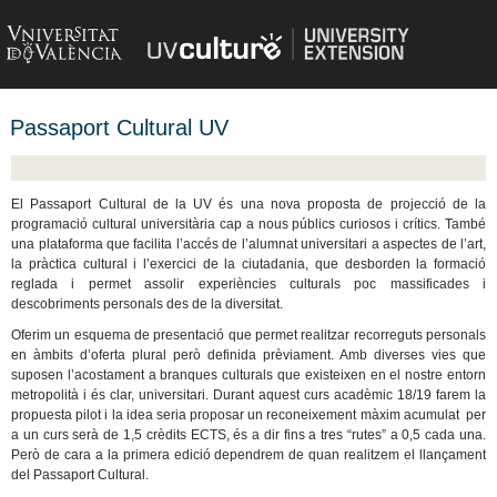
Passaport Cultural UV
El Passaport Cultural de la UV és una nova proposta de projecció de la
programació cultural universitària cap a nous públics curiosos i crítics. També
una plataforma que facilita l’accés de l’alumnat universitari a aspectes de l’art,
la pràctica cultural i l’exercici de la ciutadania, que desborden la formació
reglada i permet assolir experiències culturals poc massificades i
descobriments personals des de la diversitat.
Oferim un esquema de presentació que permet realitzar recorreguts personals
en àmbits d’oferta plural però definida prèviament. Amb diverses vies que
suposen l’acostament a branques culturals que existeixen en el nostre entorn
metropolità i és clar, universitari.
Durant aquest curs acadèmic 18/19 farem la
propuesta pilot i
la idea seria proposar un reconeixement màxim acumulat per
a un curs serà de 1,5 crèdits ECTS, és a dir fins a tres “rutes” a 0,5 cada una.
Però de cara a la primera edició dependrem de quan realitzem el llançament
del Passaport Cultural.