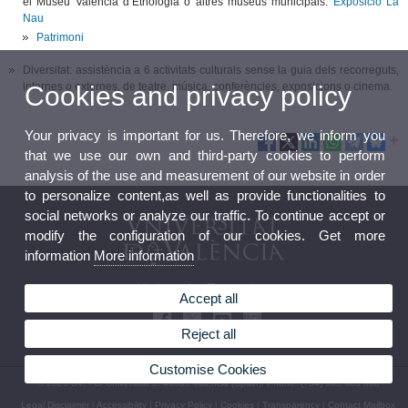
el Museu Valencià d’Etnologia o altres museus municipals.
Exposició La
Nau
Patrimoni
Diversitat: assistència a 6 activitats culturals sense la guia dels recorreguts,
internes o externes, de teatre, música, conferències, exposicions o cinema.
Cookies and privacy policy
Your privacy is important for us. Therefore, we inform you
that we use our own and third-party cookies to perform
analysis of the use and measurement of our website in order
to personalize content,as well as provide functionalities to
social networks or analyze our traffic. To continue accept or
modify the configuration of our cookies. Get more
information
More information
University Extension
Accept all
Reject all
Customise Cookies
© 2026 UV. - C/ Universitat 2. 46003 València (Spain). Phone: (+34) 963 983 800
Legal Disclaimer
|
Accessibility
|
Privacy Policy
|
Cookies
|
Transparency
|
Contact Mailbox