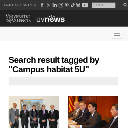
CASTELLANO
VALENCIÀ
Desple
Search result tagged by
"Campus habitat 5U"