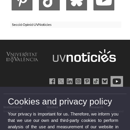
Secció Opinió UVNoticies
Cookies and privacy policy
Institutional
Studies
Research
Institutional
Studies and
Research, innovation and
Your privacy is important for us. Therefore, we inform you
complementary training
transfer
that we use our own and third-party cookies to perform
analysis of the use and measurement of our website in