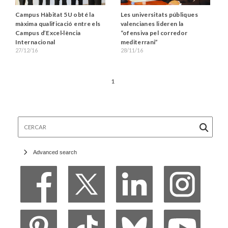
Campus Hàbitat 5U obté la
Les universitats públiques
màxima qualificació entre els
valencianes lideren la
Campus d’Excel·lència
“ofensiva pel corredor
Internacional
mediterrani”
27/12/16
28/11/16
1
Cercar
Advanced search