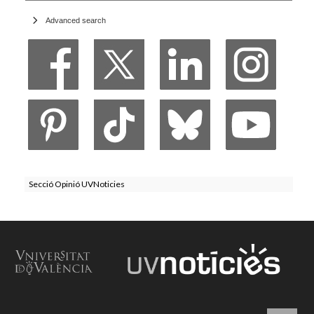
Advanced search
Secció Opinió UVNoticies