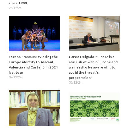
since 1980
23/12/24
Escena Erasmus UV bring the
García Delgado: "There is a
Europe identity to Alacant,
real risk of war in Europe and
València and Castelló in 2024
we need to be aware of it to
last tour
avoid the threat's
09/12/24
perpetration"
03/12/24