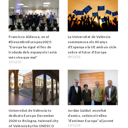
Francisco Aldecoa, en el
La Universitat de València
#DesembreEuropeu2025:
commemora els 40 anys
“Europa ha sigut el lloc de
d’Espanya a la UE amb un cicle
trobada dels espanyols i està
sobre el futur d’Europa
09/12/25
més viva que mai”
22/12/25
Universitat de València to
Jordán Galduf, envoltat
dedicate Europe December
d’amics, cedeix el relleu
2024 to Bologna, twinned city
“d’estimar Europa” al jovent
13/12/24
of València by the UNESCO