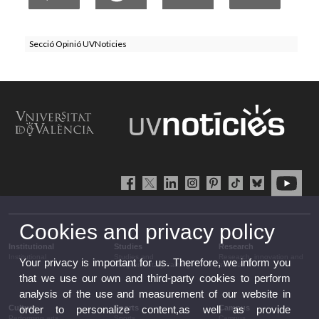
Secció Opinió UVNoticies
Cookies and privacy policy
Institutional
Studies
Research
Institutional
Studies and
Research, innovation and
Your privacy is important for us. Therefore, we inform you
complementary training
transfer
that we use our own and third-party cookies to perform
analysis of the use and measurement of our website in
Culture
Sports
Campus
order to personalize content,as well as provide
Performing arts
Sports
Campus