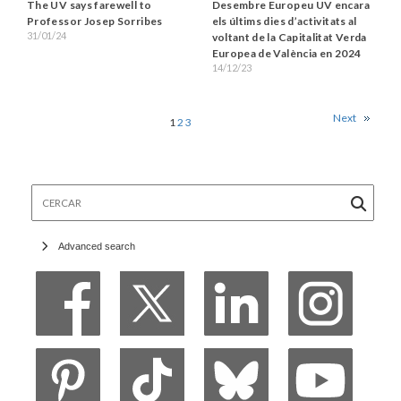
The UV says farewell to
Desembre Europeu UV encara
Professor Josep Sorribes
els últims dies d’activitats al
31/01/24
voltant de la Capitalitat Verda
Europea de València en 2024
14/12/23
Next
1
2
3
Cercar
Advanced search