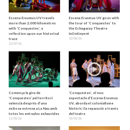
Escena Erasmus UV travels
Escena Erasmus UV goes with
more than 2.000 kilometres
the tour of ‘Conquestes’ to
with ‘Conquestes’, a
the Echegaray Theatre
reflection upon our historical
inOntinyent
22/06/26
trace
22/07/26
Comença la gira de
‘Conquestes’, el nou
‘Conquestes’ pel territori
espectacle d’Escena Erasmus
valencià després d’una
UV, aborda el colonialisme
exitosa estrena a La Nau amb
històric i la reparació a través
totes les entrades exhaurides
del teatre
11/05/26
05/05/26