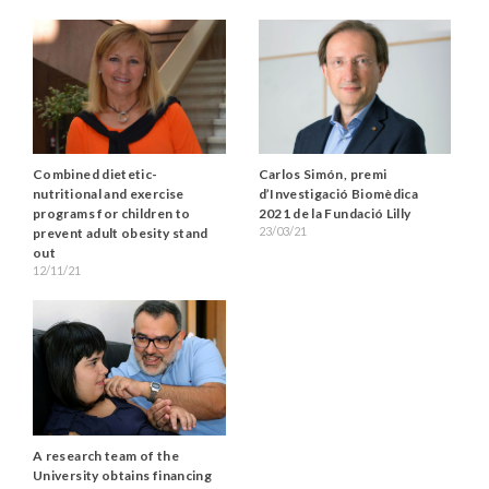
Combined dietetic-
Carlos Simón, premi
nutritional and exercise
d’Investigació Biomèdica
programs for children to
2021 de la Fundació Lilly
23/03/21
prevent adult obesity stand
out
12/11/21
A research team of the
University obtains financing