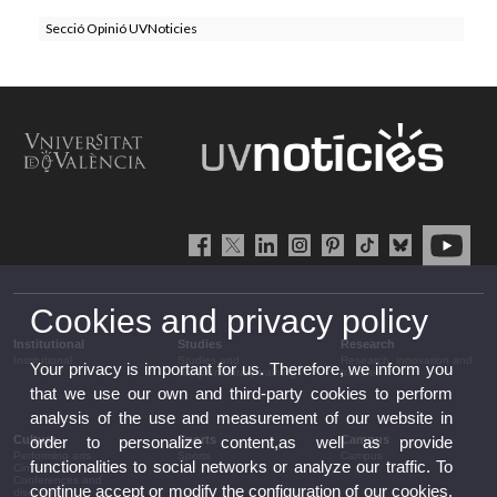
Secció Opinió UVNoticies
Cookies and privacy policy
Institutional
Studies
Research
Institutional
Studies and
Research, innovation and
Your privacy is important for us. Therefore, we inform you
complementary training
transfer
that we use our own and third-party cookies to perform
analysis of the use and measurement of our website in
Culture
Sports
Campus
order to personalize content,as well as provide
Performing arts
Sports
Campus
functionalities to social networks or analyze our traffic. To
Cinema
Conferences and
continue accept or modify the configuration of our cookies.
discussion