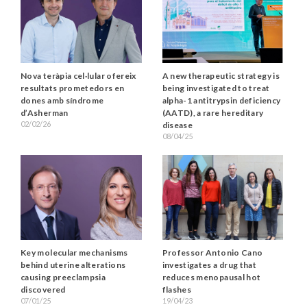
A new therapeutic strategy is
Nova teràpia cel·lular ofereix
being investigated to treat
resultats prometedors en
alpha-1 antitrypsin deficiency
dones amb síndrome
(AATD), a rare hereditary
d’Asherman
02/02/26
disease
08/04/25
Key molecular mechanisms
Professor Antonio Cano
behind uterine alterations
investigates a drug that
causing preeclampsia
reduces menopausal hot
discovered
flashes
07/01/25
19/04/23