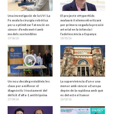
Una investigació de la UV i La
El projecte eHyperKids
Fe avala la cirurgia robòtica
avaluarà i telemonitoritzarà
per a optimitzar l’atenció en
per primera vegada la pressió
càncer d’endometri amb
arterial en la infància i
models sostenibles
l’adolescència a Espanya
19/06/26
18/05/26
Un nou decàleg estableix les
La supervivència d’un o una
claus per a millorar el
menor amb càncer a Europa
diagnòstic i tractament del
depèn de la rapidesa amb què
dèficit d’alfa-1 antitripsina
es detecte el tumor
27/04/26
16/02/26