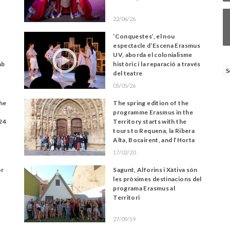
22/06/26
‘Conquestes’, el nou
espectacle d’Escena Erasmus
UV, aborda el colonialisme
mb
històric i la reparació a través
S
del teatre
05/05/26
he
The spring edition of the
,
programme Erasmus in the
024
Territory starts with the
tours to Requena, la Ribera
Alta, Bocairent, and l’Horta
de València
17/02/20
or
Sagunt, Alforins i Xàtiva són
les pròximes destinacions del
programa Erasmus al
Territori
27/09/19