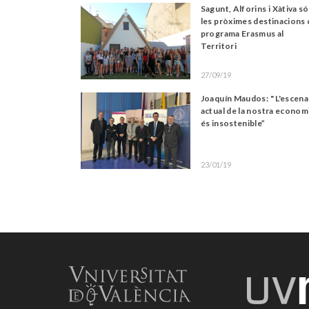
Sagunt, Alforins i Xàtiva s
les pròximes destinacions 
programa Erasmus al
Territori
27/09/19
Joaquín Maudos: " L'escena
actual de la nostra econom
és insostenible”
23/01/19