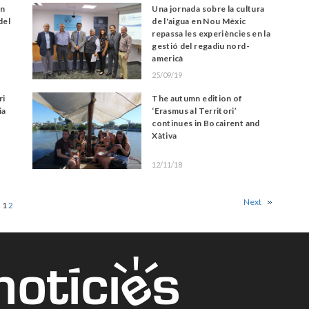
ón
Una jornada sobre la cultura
del
de l'aigua en Nou Mèxic
repassa les experiències en la
gestió del regadiu nord-
americà
25/09/19
ri
The autumn edition of
ia
‘Erasmus al Territori’
continues in Bocairent and
Xàtiva
12/11/18
Next
1
2