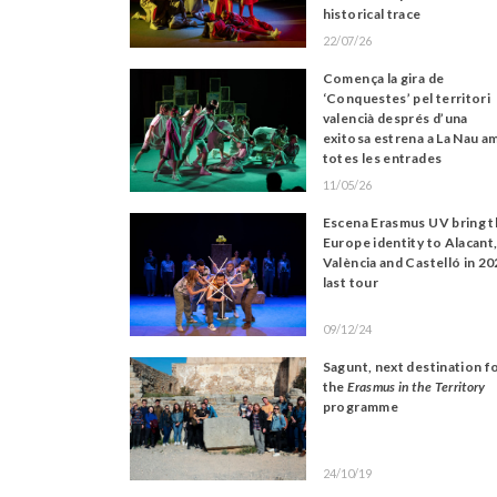
historical trace
22/07/26
Comença la gira de
‘Conquestes’ pel territori
valencià després d’una
exitosa estrena a La Nau a
totes les entrades
exhaurides
11/05/26
Escena Erasmus UV bring t
Europe identity to Alacant
València and Castelló in 2
last tour
09/12/24
Sagunt, next destination f
the
Erasmus in the Territory
programme
24/10/19