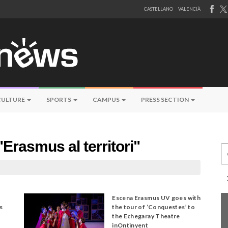
CASTELLANO
VALENCIÀ
CULTURE
SPORTS
CAMPUS
PRESS SECTION
Erasmus al territori"
Ce
Escena Erasmus UV goes with
s
the tour of ‘Conquestes’ to
the Echegaray Theatre
inOntinyent