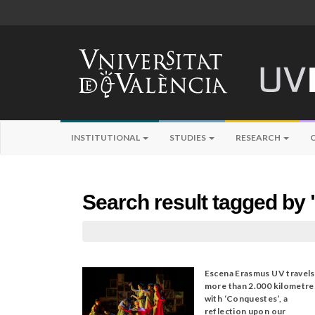
INSTITUTIONAL
STUDIES
RESEARCH
Search result tagged by "
Escena Erasmus UV travels
more than 2.000 kilometre
with ‘Conquestes’, a
reflection upon our