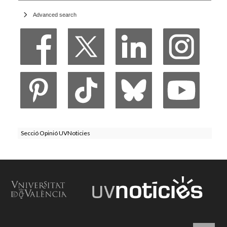
Advanced search
Secció Opinió UVNoticies