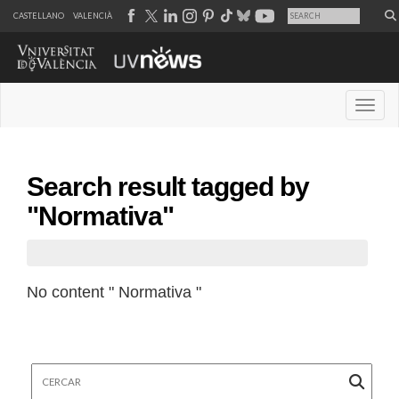
CASTELLANO
VALENCIÀ
Desple
Search result tagged by
"Normativa"
No content " Normativa "
Cercar