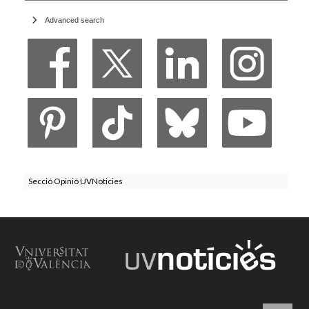
Advanced search
Secció Opinió UVNoticies