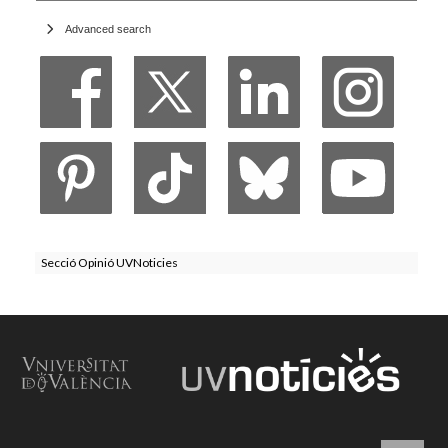
Advanced search
Secció Opinió UVNoticies