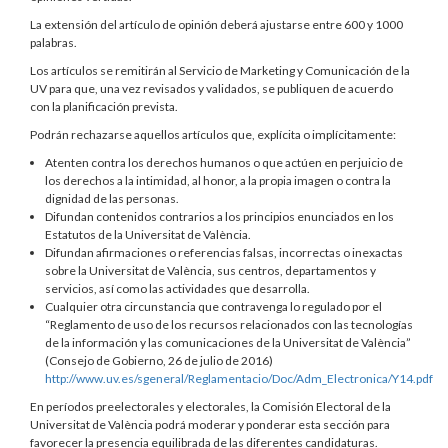
La extensión del artículo de opinión deberá ajustarse entre 600 y 1000
palabras.
Los artículos se remitirán al Servicio de Marketing y Comunicación de la
UV para que, una vez revisados y validados, se publiquen de acuerdo
con la planificación prevista.
Podrán rechazarse aquellos artículos que, explícita o implícitamente:
Atenten contra los derechos humanos o que actúen en perjuicio de
los derechos a la intimidad, al honor, a la propia imagen o contra la
dignidad de las personas.
Difundan contenidos contrarios a los principios enunciados en los
Estatutos de la Universitat de València.
Difundan afirmaciones o referencias falsas, incorrectas o inexactas
sobre la Universitat de València, sus centros, departamentos y
servicios, así como las actividades que desarrolla.
Cualquier otra circunstancia que contravenga lo regulado por el
“Reglamento de uso de los recursos relacionados con las tecnologías
de la información y las comunicaciones de la Universitat de València”
(Consejo de Gobierno, 26 de julio de 2016)
http://www.uv.es/sgeneral/Reglamentacio/Doc/Adm_Electronica/Y14.pdf
En períodos preelectorales y electorales, la Comisión Electoral de la
Universitat de València podrá moderar y ponderar esta sección para
favorecer la presencia equilibrada de las diferentes candidaturas.