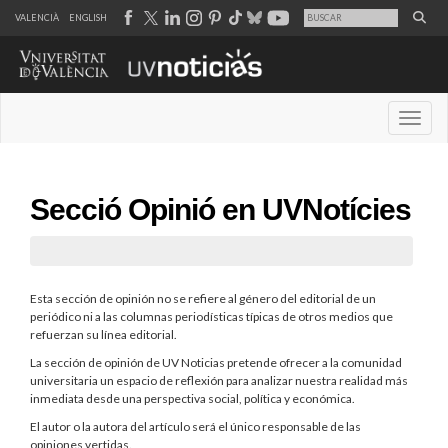
VALENCIÀ
ENGLISH
Desple
Secció Opinió en UVNotícies
Esta sección de opinión no se refiere al género del editorial de un
periódico ni a las columnas periodísticas típicas de otros medios que
refuerzan su línea editorial.
La sección de opinión de UV Noticias pretende ofrecer a la comunidad
universitaria un espacio de reflexión para analizar nuestra realidad más
inmediata desde una perspectiva social, política y económica.
El autor o la autora del artículo será el único responsable de las
opiniones vertidas.