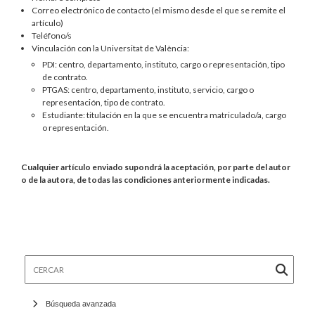
Correo electrónico de contacto (el mismo desde el que se remite el
artículo)
Teléfono/s
Vinculación con la Universitat de València:
PDI: centro, departamento, instituto, cargo o representación, tipo
de contrato.
PTGAS: centro, departamento, instituto, servicio, cargo o
representación, tipo de contrato.
Estudiante: titulación en la que se encuentra matriculado/a, cargo
o representación.
Cualquier artículo enviado supondrá la aceptación, por parte del autor
o de la autora, de todas las condiciones anteriormente indicadas.
Cercar
Búsqueda avanzada