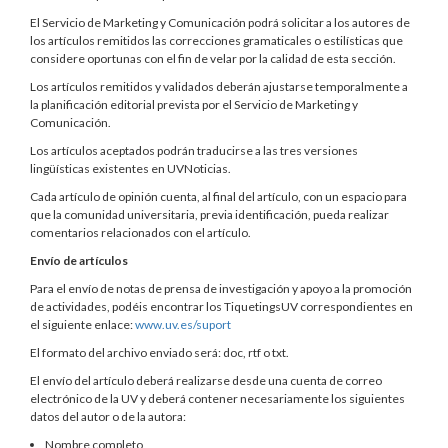
El Servicio de Marketing y Comunicación podrá solicitar a los autores de
los artículos remitidos las correcciones gramaticales o estilísticas que
considere oportunas con el fin de velar por la calidad de esta sección.
Los artículos remitidos y validados deberán ajustarse temporalmente a
la planificación editorial prevista por el Servicio de Marketing y
Comunicación.
Los artículos aceptados podrán traducirse a las tres versiones
lingüísticas existentes en UVNoticias.
Cada artículo de opinión cuenta, al final del artículo, con un espacio para
que la comunidad universitaria, previa identificación, pueda realizar
comentarios relacionados con el artículo.
Envío de artículos
Para el envío de notas de prensa de investigación y apoyo a la promoción
de actividades, podéis encontrar los TiquetingsUV correspondientes en
el siguiente enlace:
www.uv.es/suport
El formato del archivo enviado será: doc, rtf o txt.
El envío del artículo deberá realizarse desde una cuenta de correo
electrónico de la UV y deberá contener necesariamente los siguientes
datos del autor o de la autora:
Nombre completo