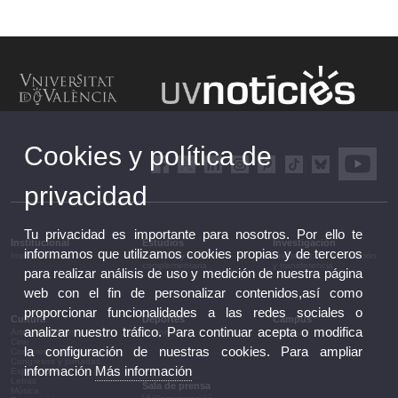
Cookies y política de
privacidad
Tu privacidad es importante para nosotros. Por ello te
Institucional
Estudios
Investigación
informamos que utilizamos cookies propias y de terceros
Institucional
Estudios y formación
Investigación, innovación
complementaria
y transferencia
para realizar análisis de uso y medición de nuestra página
web con el fin de personalizar contenidos,así como
proporcionar funcionalidades a las redes sociales o
Cultura
Deportes
Campus
analizar nuestro tráfico. Para continuar acepta o modifica
Artes escénicas
Deportes
Campus
Cine
la configuración de nuestras cookies. Para ampliar
Conferencias y debates
Congresos y jornadas
información
Más información
Exposiciones
Letras
Sala de prensa
Música