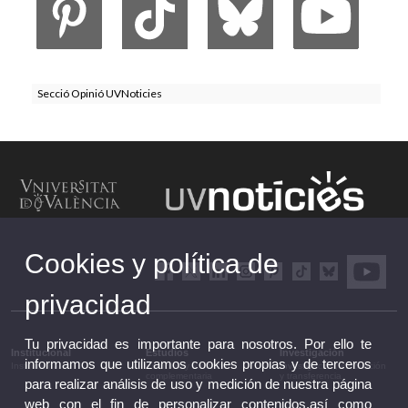
Secció Opinió UVNoticies
Cookies y política de
privacidad
Tu privacidad es importante para nosotros. Por ello te
Institucional
Estudios
Investigación
informamos que utilizamos cookies propias y de terceros
Institucional
Estudios y formación
Investigación, innovación
complementaria
y transferencia
para realizar análisis de uso y medición de nuestra página
web con el fin de personalizar contenidos,así como