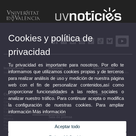
Cookies y política de
privacidad
Tu privacidad es importante para nosotros. Por ello te
Institucional
Estudios
Investigación
informamos que utilizamos cookies propias y de terceros
Institucional
Estudios y formación
Investigación, innovación
complementaria
y transferencia
para realizar análisis de uso y medición de nuestra página
web con el fin de personalizar contenidos,así como
proporcionar funcionalidades a las redes sociales o
Cultura
Deportes
Campus
analizar nuestro tráfico. Para continuar acepta o modifica
Artes escénicas
Deportes
Campus
Cine
la configuración de nuestras cookies. Para ampliar
Conferencias y debates
Congresos y jornadas
información
Más información
Exposiciones
Letras
Sala de prensa
Música
UVComunicación
Patrimonio
Notas de prensa
Premios y convocatorias
Aceptar todo
Agenda de gobierno
Otras actividades
Acuerdos de gobierno
La UV en la prensa