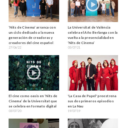
‘Nits de Cinema’ arranca con
La Universitat de València
un ciclo dedicado a la nueva
celebra el Año Berlanga con la
generación de creadoras y
vuelta a la presencialidad en
creadores del cine español
‘Nits de Cinema’
27/06/22
05/07/21
'La Casa de Papel' preestrena
El cine como oasis en ‘Nits de
sus dos primeros episodios
Cinema’ de la Universitat que
en La Nau
se celebra en formato digital
19/07/19
03/07/20