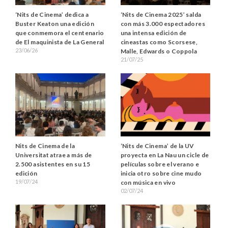
‘Nits de Cinema’ dedica a
‘Nits de Cinema 2025’ salda
Buster Keaton una edición
con más 3.000 espectadores
que conmemora el centenario
una intensa edición de
de El maquinista de La General
cineastas como Scorsese,
23/06/26
Malle, Edwards o Coppola
21/07/25
Nits de Cinema de la
‘Nits de Cinema’ de la UV
Universitat atrae a más de
proyecta en La Nau un cicle de
2.500 asistentes en su 15
películas sobre el verano e
edición
inicia otro sobre cine mudo
19/07/24
con música en vivo
02/07/24