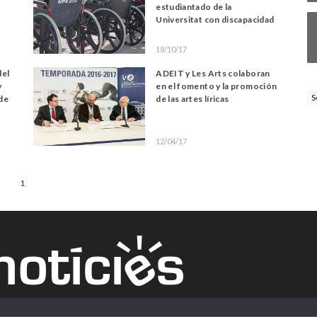
estudiantado de la
Universitat con discapacidad
18/10/17
del
ADEIT y Les Arts colaboran
y
en el fomento y la promoción
S
 de
de las artes líricas
12/04/17
1