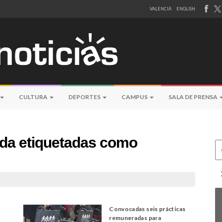
VALENCIÀ
ENGLISH
CULTURA
DEPORTES
CAMPUS
SALA DE PRENSA
eda etiquetadas como
Ce
Convocadas seis prácticas
remuneradas para