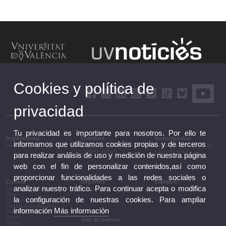
Cookies y política de
privacidad
Tu privacidad es importante para nosotros. Por ello te
Institucional
Estudios
Investigación
informamos que utilizamos cookies propias y de terceros
Institucional
Estudios y formación
Investigación, innovación
complementaria
y transferencia
para realizar análisis de uso y medición de nuestra página
web con el fin de personalizar contenidos,así como
proporcionar funcionalidades a las redes sociales o
Cultura
Deportes
Campus
analizar nuestro tráfico. Para continuar acepta o modifica
Artes escénicas
Deportes
Campus
Cine
la configuración de nuestras cookies. Para ampliar
Conferencias y debates
Congresos y jornadas
información
Más información
Exposiciones
Letras
Sala de prensa
Música