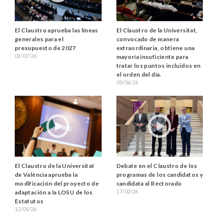
El Claustro aprueba las líneas
El Claustro de la Universitat,
generales para el
convocado de manera
presupuesto de 2027
extraordinaria, obtiene una
01/07/26
mayoría insuficiente para
tratar los puntos incluidos en
el orden del día.
05/06/26
El Claustro de la Universitat
Debate en el Claustro de los
de València aprueba la
programas de los candidatos y
modificación del proyecto de
candidata al Rectorado
17/02/26
adaptación a la LOSU de los
Estatutos
12/05/26