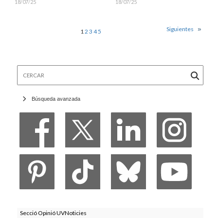
18/07/25
18/07/25
Siguientes
1
2
3
4
5
Cercar
Búsqueda avanzada
Secció Opinió UVNoticies