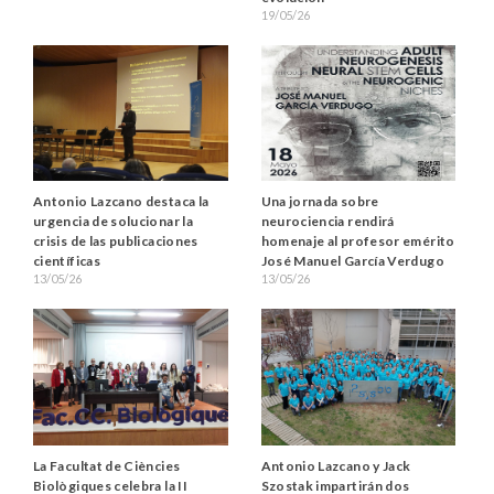
19/05/26
Antonio Lazcano destaca la
Una jornada sobre
urgencia de solucionar la
neurociencia rendirá
crisis de las publicaciones
homenaje al profesor emérito
científicas
José Manuel García Verdugo
13/05/26
13/05/26
La Facultat de Ciències
Antonio Lazcano y Jack
Biològiques celebra la II
Szostak impartirán dos