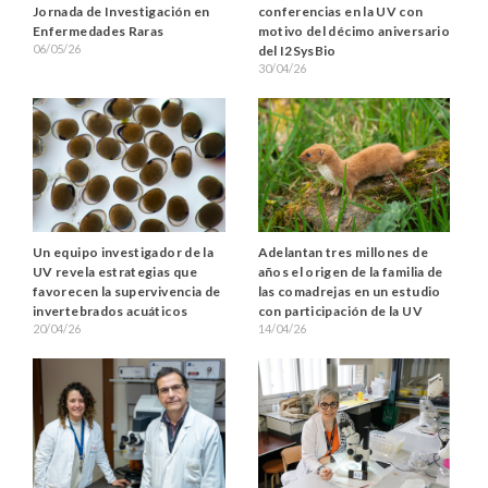
Jornada de Investigación en
conferencias en la UV con
Enfermedades Raras
motivo del décimo aniversario
06/05/26
del I2SysBio
30/04/26
Un equipo investigador de la
Adelantan tres millones de
UV revela estrategias que
años el origen de la familia de
favorecen la supervivencia de
las comadrejas en un estudio
invertebrados acuáticos
con participación de la UV
20/04/26
14/04/26