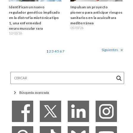
Impulsan un proyecto
Identifican un nuevo
pionero para anticipar riesgos
regulador genético implicado
sanitarios en la acuicultura
en la distrofia miotónica tipo
mediterránea
1, una enfermedad
05/03/26
neuromuscular rara
12/03/26
Siguientes
1
2
3
4
5
6
7
Cercar
Búsqueda avanzada