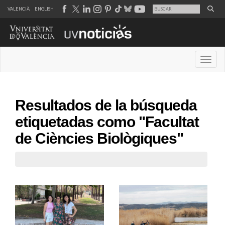
VALENCIÀ
ENGLISH
Desple
Resultados de la búsqueda
etiquetadas como "Facultat
de Ciències Biològiques"