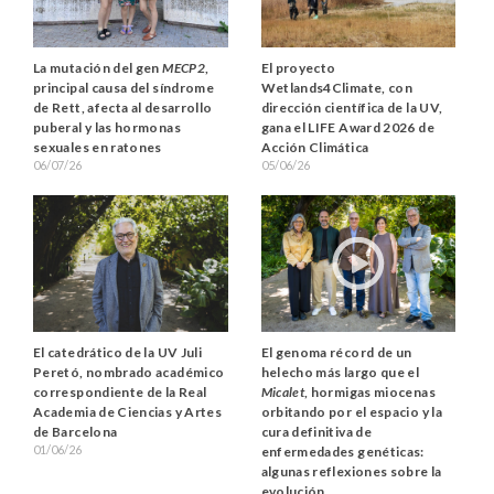
La mutación del gen
MECP2
,
El proyecto
principal causa del síndrome
Wetlands4Climate, con
de Rett, afecta al desarrollo
dirección científica de la UV,
puberal y las hormonas
gana el LIFE Award 2026 de
sexuales en ratones
Acción Climática
06/07/26
05/06/26
El catedrático de la UV Juli
El genoma récord de un
Peretó, nombrado académico
helecho más largo que el
correspondiente de la Real
Micalet
, hormigas miocenas
Academia de Ciencias y Artes
orbitando por el espacio y la
de Barcelona
cura definitiva de
01/06/26
enfermedades genéticas:
algunas reflexiones sobre la
evolución