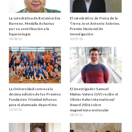
La catedrática de Botánica Eva
El catedrático de Física de la
Barreno, Medalla Acharius
Tierra José Antonio Sobrino,
por su contribución a la
Premio Nacional de
liquenología
Investigación
04/08/26
30/07/26
La Universidad convoca la
El investigador Samuel
décima edición de los Premios
Mañas-Valero (UV) recibe el
Fundación Trinidad Alfonso
Olivier Kahn International
para el alumnado deportista
Award 2026 sobre
15/07/26
magnetismo molecular
08/07/26