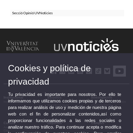
Secció Opinió UVNoticies
Cookies y política de
privacidad
Tu privacidad es importante para nosotros. Por ello te
Institucional
Estudios
Investigación
informamos que utilizamos cookies propias y de terceros
Institucional
Estudios y formación
Investigación, innovación
complementaria
y transferencia
para realizar análisis de uso y medición de nuestra página
web con el fin de personalizar contenidos,así como
proporcionar funcionalidades a las redes sociales o
Cultura
Deportes
Campus
analizar nuestro tráfico. Para continuar acepta o modifica
Artes escénicas
Deportes
Campus
Cine