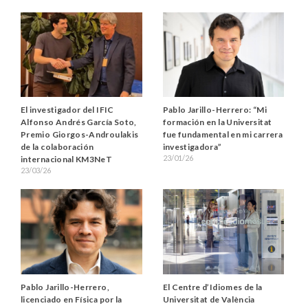
El investigador del IFIC
Pablo Jarillo-Herrero: “Mi
Alfonso Andrés García Soto,
formación en la Universitat
Premio Giorgos-Androulakis
fue fundamental en mi carrera
de la colaboración
investigadora”
23/01/26
internacional KM3NeT
23/03/26
Pablo Jarillo-Herrero,
El Centre d’Idiomes de la
licenciado en Física por la
Universitat de València