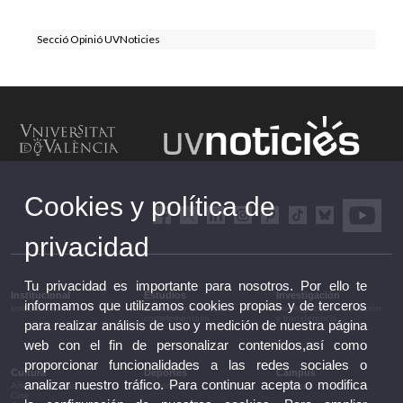
Secció Opinió UVNoticies
Cookies y política de
privacidad
Tu privacidad es importante para nosotros. Por ello te
Institucional
Estudios
Investigación
informamos que utilizamos cookies propias y de terceros
Institucional
Estudios y formación
Investigación, innovación
complementaria
y transferencia
para realizar análisis de uso y medición de nuestra página
web con el fin de personalizar contenidos,así como
proporcionar funcionalidades a las redes sociales o
Cultura
Deportes
Campus
analizar nuestro tráfico. Para continuar acepta o modifica
Artes escénicas
Deportes
Campus
Cine