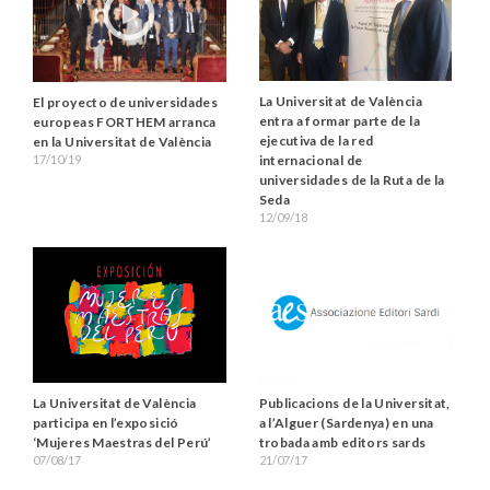
La Universitat de València
El proyecto de universidades
entra a formar parte de la
europeas FORTHEM arranca
ejecutiva de la red
en la Universitat de València
17/10/19
internacional de
universidades de la Ruta de la
Seda
12/09/18
La Universitat de València
Publicacions de la Universitat,
participa en l’exposició
a l’Alguer (Sardenya) en una
‘Mujeres Maestras del Perú’
trobada amb editors sards
07/08/17
21/07/17