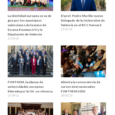
La identidad europea se va de
El prof. Pedro Morillo nuevo
gira por los municipios
Delegado de la Universitat de
valencianos de la mano de
València en el RCC Harvard
19/01/24
Escena Erasmus UV y la
Diputación de València
27/05/24
FORTHEM, la alianza de
Abierta la convocatoria de
universidades europeas
cursos internacionales
liderada por la UV, se refuerza
FORTHEM 2020
27/09/21
28/01/20