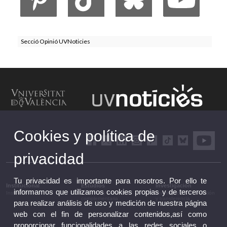
Secció Opinió UVNoticies
Cookies y política de
privacidad
Tu privacidad es importante para nosotros. Por ello te
Institucional
Estudios
Investigación
informamos que utilizamos cookies propias y de terceros
Institucional
Estudios y formación
Investigación, innovación
complementaria
y transferencia
para realizar análisis de uso y medición de nuestra página
web con el fin de personalizar contenidos,así como
proporcionar funcionalidades a las redes sociales o